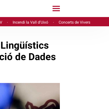
PV
Incendi la Vall d'Uixó
Concerts de Vivers
·
·
 Lingüístics
cció de Dades