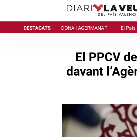
DESTACATS
DONA I AGERMANA'T
El País
·
El PPCV den
davant l’Agè