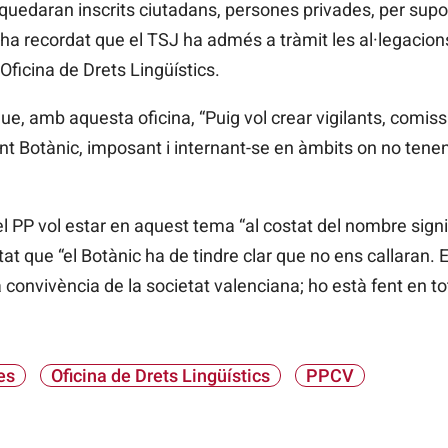
n quedaran inscrits ciutadans, persones privades, per sup
i ha recordat que el TSJ ha admés a tràmit les al·legacio
’Oficina de Drets Lingüístics.
e, amb aquesta oficina, “Puig vol crear vigilants, comissa
ent Botànic, imposant i internant-se en àmbits on no ten
 PP vol estar en aquest tema “al costat del nombre signi
t que “el Botànic ha de tindre clar que no ens callaran. E
ca convivència de la societat valenciana; ho està fent en to
es
Oficina de Drets Lingüístics
PPCV