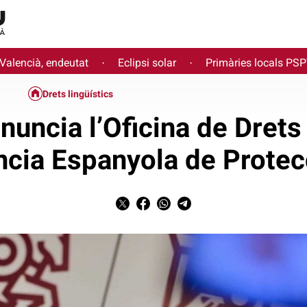
 Valencià, endeutat
Eclipsi solar
Primàries locals PS
·
·
Drets lingüístics
uncia l’Oficina de Drets
ncia Espanyola de Prote