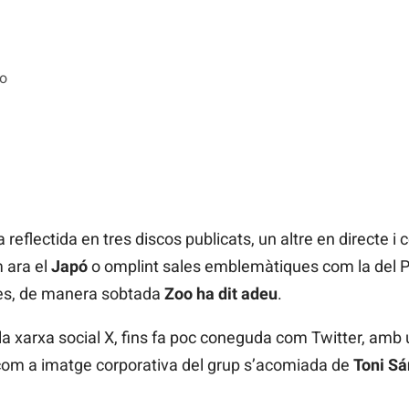
oo
reflectida en tres discos publicats, un altre en directe i
 ara el
Japó
o omplint sales emblemàtiques com la del 
s, de manera sobtada
Zoo ha dit adeu
.
 la xarxa social X, fins fa poc coneguda com Twitter, amb
 com a imatge corporativa del grup s’acomiada de
Toni S