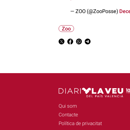
— ZOO (@ZooPosse)
Dece
Zoo
Qui som
Contacte
Política de privacitat