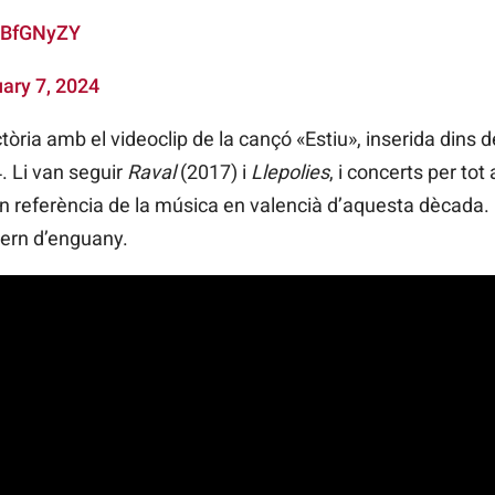
h4BfGNyZY
ary 7, 2024
òria amb el videoclip de la cançó «Estiu», inserida dins 
4. Li van seguir
Raval
(2017) i
Llepolies
, i concerts per tot
an referència de la música en valencià d’aquesta dècada. 
ivern d’enguany.