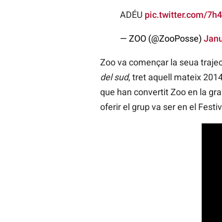
ADÉU
pic.twitter.com/7
— ZOO (@ZooPosse)
Janu
Zoo va començar la seua traject
del sud
, tret aquell mateix 201
que han convertit Zoo en la gr
oferir el grup va ser en el Fest