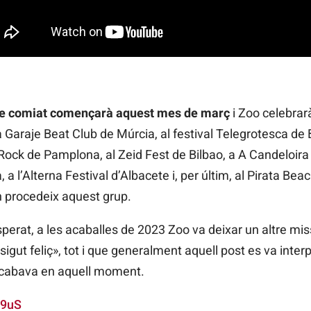
 de comiat començarà aquest mes de març
i Zoo celebrarà
 a Garaje Beat Club de Múrcia, al festival Telegrotesca de
Rock de Pamplona, al Zeid Fest de Bilbao, a A Candeloira 
 l’Alterna Festival d’Albacete i, per últim, al Pirata Bea
’on procedeix aquest grup.
esperat, a les acaballes de 2023 Zoo va deixar un altre mi
 sigut feliç», tot i que generalment aquell post es va int
t acabava en aquell moment.
m9uS