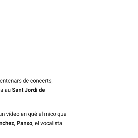
 centenars de concerts,
Palau
Sant Jordi de
 un vídeo en què el mico que
ánchez
,
Panxo
, el vocalista