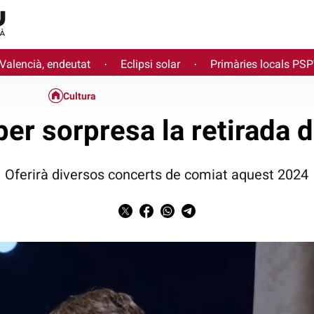
 Valencià, endeutat
Eclipsi solar
Primàries locals PS
·
·
Cultura
er sorpresa la retirada 
Oferirà diversos concerts de comiat aquest 2024