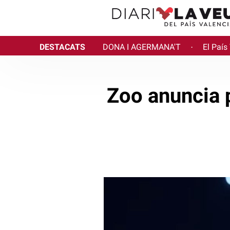
DESTACATS
DONA I AGERMANA'T
El País
·
Zoo anuncia p