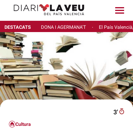
DESTACATS
DONA I AGERMANA'T
El País Valencià
·
3′
Cultura