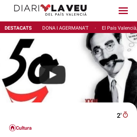
DESTACATS
DONA I AGERMANA'T
El País Valencià
·
2′
Cultura