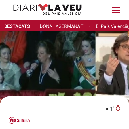
DESTACATS
DONA I AGERMANA'T
El País Valencià
·
< 1′
Cultura