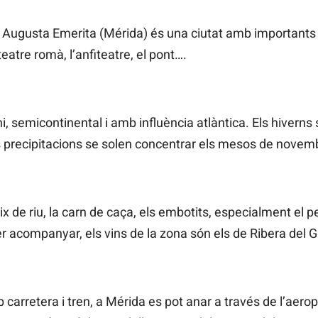
à, Augusta Emerita (Mérida) és una ciutat amb importants
teatre romà, l’anfiteatre, el pont….
i, semicontinental i amb influència atlàntica. Els hiverns
s precipitacions se solen concentrar els mesos de novem
eix de riu, la carn de caça, els embotits, especialment el per
er acompanyar, els vins de la zona són els de Ribera del 
arretera i tren, a Mérida es pot anar a través de l’aerop