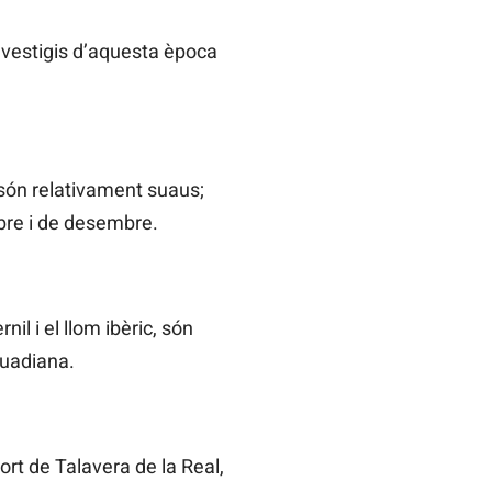
 vestigis d’aquesta època
 són relativament suaus;
bre i de desembre.
nil i el llom ibèric, són
Guadiana.
ort de Talavera de la Real,