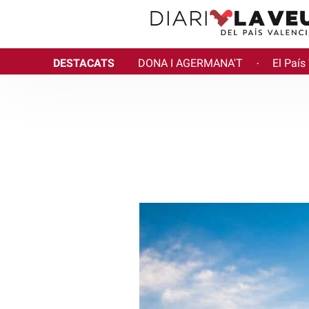
DESTACATS
DONA I AGERMANA'T
El País
·