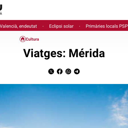
 Valencià, endeutat
Eclipsi solar
Primàries locals PS
·
·
Cultura
Viatges: Mérida