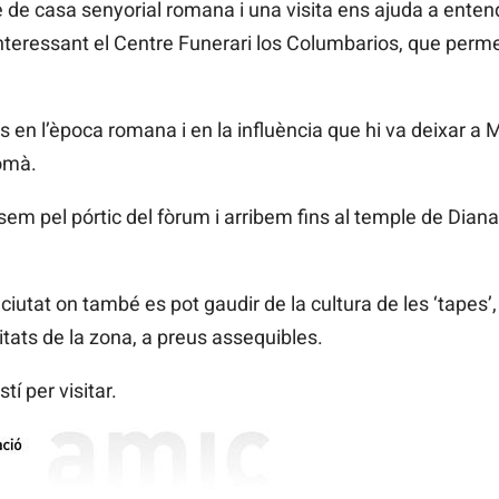
 de casa senyorial romana i una visita ens ajuda a enten
eressant el Centre Funerari los Columbarios, que permet 
s en l’època romana i en la influència que hi va deixar a M
omà.
em pel pórtic del fòrum i arribem fins al temple de Dian
tat on també es pot gaudir de la cultura de les ‘tapes’, 
itats de la zona, a preus assequibles.
í per visitar.