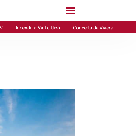
PV
Incendi la Vall d'Uixó
Concerts de Vivers
·
·