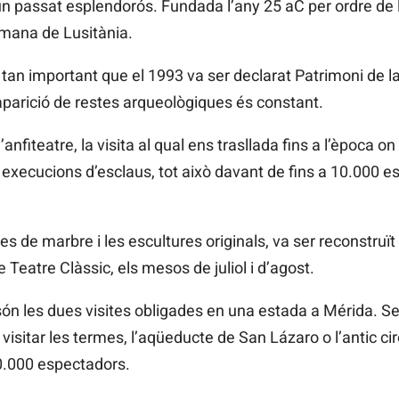
’un passat esplendorós. Fundada l’any 25 aC per ordre de
romana de Lusitània.
s tan important que el 1993 va ser declarat Patrimoni de 
’aparició de restes arqueològiques és constant.
’anfiteatre, la visita al qual ens trasllada fins a l’època 
execucions d’esclaus, tot això davant de fins a 10.000 e
s de marbre i les escultures originals, va ser reconstruït
e Teatre Clàssic, els mesos de juliol i d’agost.
 són les dues visites obligades en una estada a Mérida. S
sitar les termes, l’aqüeducte de San Lázaro o l’antic cir
30.000 espectadors.