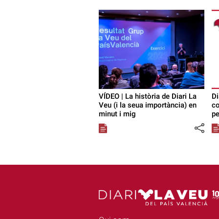
VÍDEO | La història de Diari La
Di
Veu (i la seua importància) en
co
minut i mig
pe