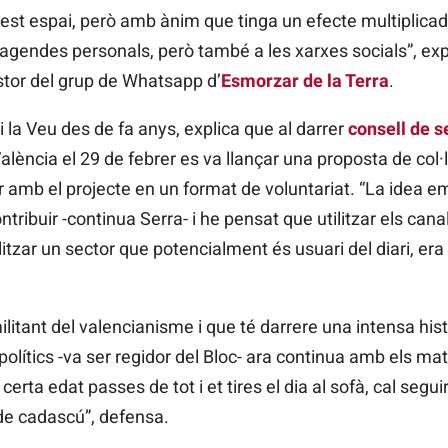
st espai, però amb ànim que tinga un efecte multiplicado
agendes personals, però també a les xarxes socials”, exp
stor del grup de Whatsapp d’
Esmorzar de la Terra
.
 la Veu des de fa anys, explica que al darrer
consell de s
alència el 29 de febrer es va llançar una proposta de col·
r amb el projecte en un format de voluntariat. “La idea em
tribuir -continua Serra- i he pensat que utilitzar els ca
itzar un sector que potencialment és usuari del diari, era
litant del valencianisme i que té darrere una intensa hist
i polítics -va ser regidor del Bloc- ara continua amb els 
erta edat passes de tot i et tires el dia al sofà, cal segu
 de cadascú”, defensa.