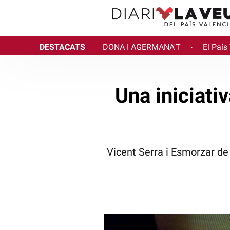
DESTACATS
DONA I AGERMANA'T
El País
·
Una iniciati
Vicent Serra i Esmorzar de