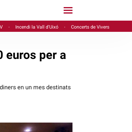
PV
Incendi la Vall d'Uixó
Concerts de Vivers
·
·
0 euros per a
 diners en un mes destinats