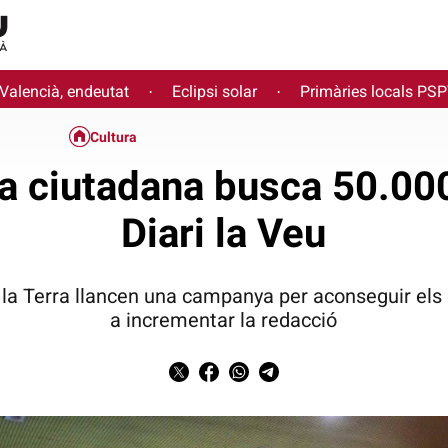
 Valencià, endeutat
Eclipsi solar
Primàries locals PS
·
·
Cultura
va ciutadana busca 50.00
Diari la Veu
 la Terra llancen una campanya per aconseguir els
a incrementar la redacció