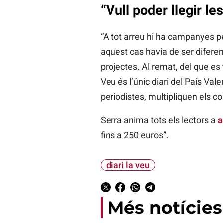
“Vull poder llegir le
“A tot arreu hi ha campanyes pe
aquest cas havia de ser difere
projectes. Al remat, del que es t
Veu és l’únic diari del País Val
periodistes, multipliquen els co
Serra anima tots els lectors a
a
fins a 250 euros”.
diari la veu
Més notícies