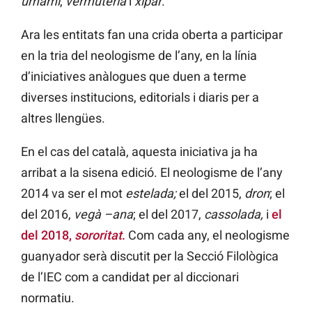
umami
,
vermuteria
i
xipar
.
Ara les entitats fan una crida oberta a participar
en la tria del
neologisme
de l’any, en la línia
d’iniciatives anàlogues que duen a terme
diverses institucions, editorials i diaris per a
altres llengües.
En el cas del català, aquesta iniciativa ja ha
arribat a la
sisena edició. El neologisme de l’any
2014 va ser el mot
estelada;
el del 2015,
dron
;
el
del 2016,
vegà –ana
;
el del 2017,
cassolada,
i
el
del 2018,
sororitat
.
Com cada any, el neologisme
guanyador serà discutit per la Secció Filològica
de l’IEC com a candidat per al diccionari
normatiu.