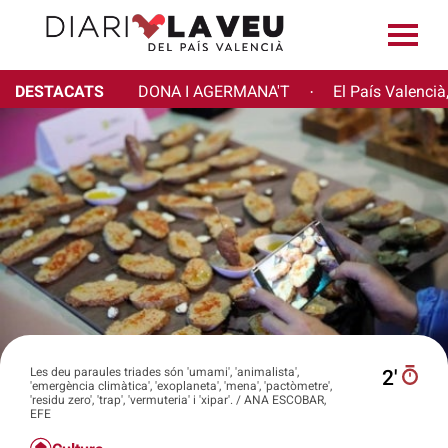
DESTACATS
DONA I AGERMANA'T
El País Valencià
·
Les deu paraules triades són 'umami', 'animalista',
2′
'emergència climàtica', 'exoplaneta', 'mena', 'pactòmetre',
'residu zero', 'trap', 'vermuteria' i 'xipar'. / ANA ESCOBAR,
EFE