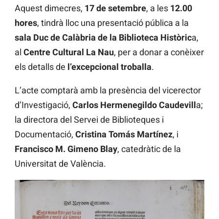
Aquest dimecres,
17 de setembre
, a les
12.00
hores
, tindrà lloc una presentació pública a la
sala Duc de Calàbria de la Biblioteca Històric
a,
al
Centre Cultural La Nau
, per a donar a conèixer
els detalls de
l’excepcional troballa
.
L’acte comptarà amb la presència del vicerector
d’Investigació,
Carlos Hermenegildo Caudevill
a;
la directora del Servei de Biblioteques i
Documentació,
Cristina
Tomás Martínez
, i
Francisco M. Gimeno Blay
, catedràtic de la
Universitat de València.