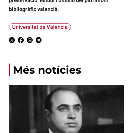
preservació, estudi i difusió del patrimoni
bibliogràfic valencià
.
Universitat de València
Més notícies