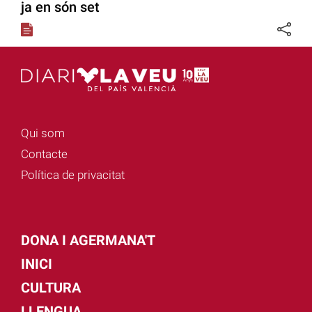
ja en són set
Qui som
Contacte
Política de privacitat
DONA I AGERMANA'T
INICI
CULTURA
LLENGUA