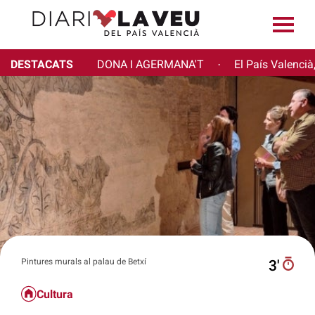
DESTACATS
DONA I AGERMANA'T
El País Valencià
·
Pintures murals al palau de Betxí
3′
Cultura