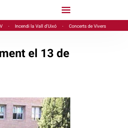
PV
Incendi la Vall d'Uixó
Concerts de Vivers
·
·
ment el 13 de