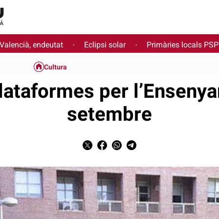
 Valencià, endeutat
Eclipsi solar
Primàries locals PS
·
·
Cultura
lataformes per l’Ensenya
setembre