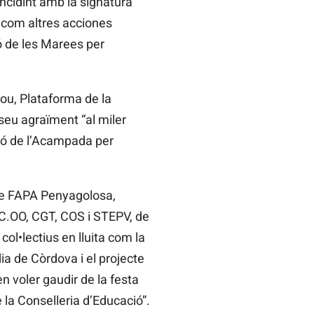
ncidint amb la signatura
í com altres acciones
ió de les Marees per
ou, Plataforma de la
 seu agraïment “al miler
ció de l’Acampada per
 de FAPA Penyagolosa,
CC.OO, CGT, COS i STEPV, de
col•lectius en lluita com la
ia de Còrdova i el projecte
 voler gaudir de la festa
 la Conselleria d’Educació”.