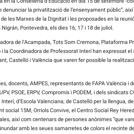
a en la Conselleria d’Educació en dia 15 de setembre -coi
e denunciar la privatització de l’ensenyament públic”, aix
 de les Marxes de la Dignitat i les proposades en la reun
Nigrán, Pontevedra, els dies 16, 17 i 18 de juliol.
tzadora de l’Acampada, Tots Som Cremona, Plataforma Pr
ó i la Coordinadora de Professorat Interí han expressat el
nt, Castelló i València que varen fer possible la realitza
lies, docents, AMPES, representants de FAPA València i
EUPV, PSOE, ERPV, Compromís i PODEM, i dels sindicats 
nterí, d’Escola Valenciana, de Castelló per la llengua, de 
nt social 15M, Orriols Convive, el Centro Social Rey Hered
ales, així com centenars de persones anònimes “que varen
n inundar amb les seues samarretes de colors el recinte de