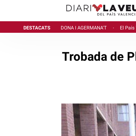
DESTACATS
DONA I AGERMANA'T
El País
·
Trobada de P