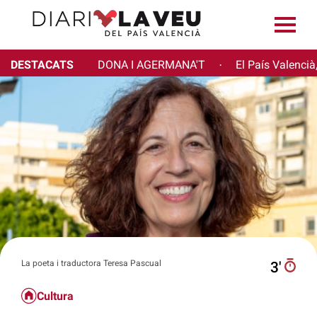
DESTACATS
DONA I AGERMANA'T
El País Valencià
·
La poeta i traductora Teresa Pascual
3′
Cultura