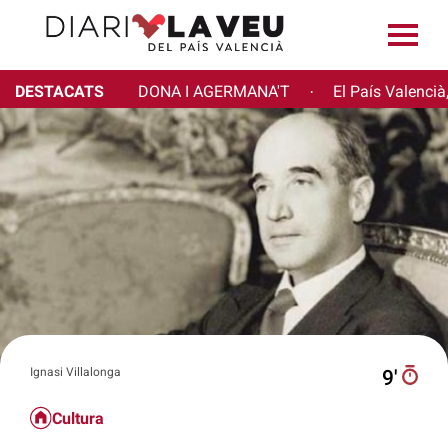
DESTACATS
DONA I AGERMANA'T
El País Valencià
·
Ignasi Villalonga
9′
Cultura