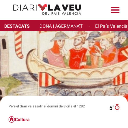
DESTACATS
DONA I AGERMANA'T
El País Valencià
·
Pere el Gran va assolir el domini de Sicília el 1282
5′
Cultura