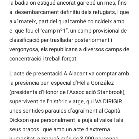
la badia on estigué ancorat gairebé un mes, fins
al desembarcament definitiu dels refugiats, i que
així mateix, part del qual també coincideix amb
el que fou el “camp nº1”, un camp provisional de
classificació per traslladar posteriorment i
vergonyosa, els republicans a diversos camps de
concentració i treball forçat.
L’acte de presentació A Alacant va comptar amb
la presència ben especial d’Hèlia González
(presidenta d’Honor de l’Associació Stanbrook),
supervivent de l’històric viatge, qui VA DIRIGIR
unes sentides paraules d’agraïment al Capità
Dickson que personalment la pujà al vaixell als
seus braços i que amb un acte d’extrema
humanitat, embarcà més de 3.000 persones