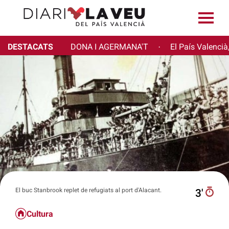
DESTACATS
DONA I AGERMANA'T
El País Valencià
·
El buc Stanbrook replet de refugiats al port d'Alacant.
3′
Cultura