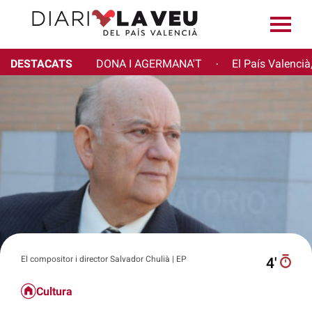
DESTACATS
DONA I AGERMANA'T
El País Valencià
·
El compositor i director Salvador Chulià | EP
4′
Cultura