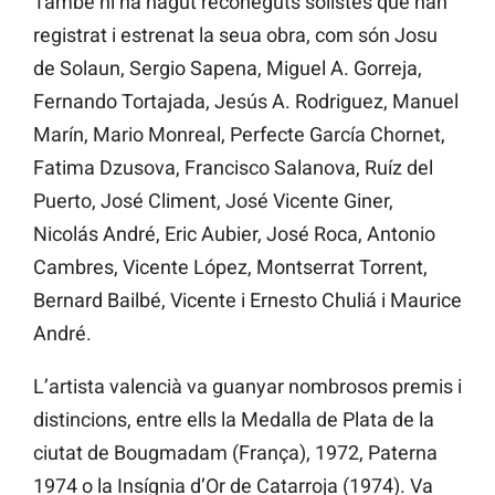
També hi ha hagut reconeguts solistes que han
registrat i estrenat la seua obra, com són Josu
de Solaun, Sergio Sapena, Miguel A. Gorreja,
Fernando Tortajada, Jesús A. Rodriguez, Manuel
Marín, Mario Monreal, Perfecte García Chornet,
Fatima Dzusova, Francisco Salanova, Ruíz del
Puerto, José Climent, José Vicente Giner,
Nicolás André, Eric Aubier, José Roca, Antonio
Cambres, Vicente López, Montserrat Torrent,
Bernard Bailbé, Vicente i Ernesto Chuliá i Maurice
André.
L’artista valencià va guanyar nombrosos premis i
distincions, entre ells la Medalla de Plata de la
ciutat de Bougmadam (França), 1972, Paterna
1974 o la Insígnia d’Or de Catarroja (1974). Va