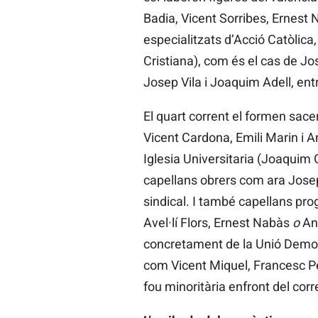
Badia, Vicent Sorribes, Ernest 
especialitzats d’Acció Catòlica
Cristiana), com és el cas de Jo
Josep Vila i Joaquim Adell, entr
El quart corrent el formen sace
Vicent Cardona, Emili Marin i A
Iglesia Universitaria (Joaquim
capellans obrers com ara Josep
sindical. I també capellans pro
Avel·lí Flors, Ernest Nabàs
o
An
concretament de la Unió Democrà
com Vicent Miquel, Francesc P
fou minoritària enfront del corr