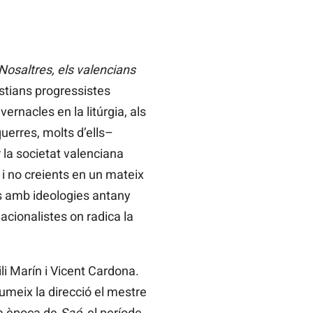
Nosaltres, els valencians
istians progressistes
vernacles en la litúrgia, als
querres, molts d’ells–
r la societat valenciana
 i no creients en un mateix
rs amb ideologies antany
acionalistes on radica la
i Marín i Vicent Cardona.
umeix la direcció el mestre
era època de
Saó
, el període