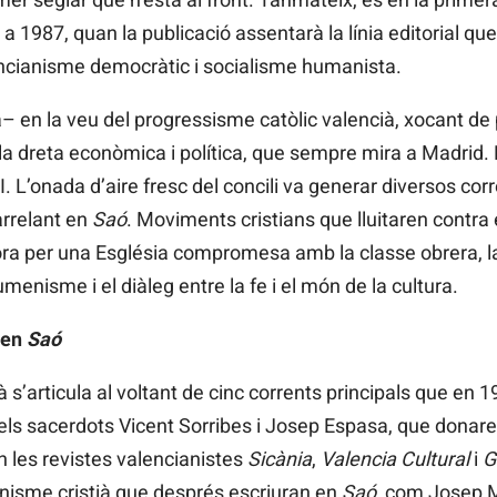
 1987, quan la publicació assentarà la línia editorial qu
encianisme democràtic i socialisme humanista.
– en la veu del progressisme catòlic valencià, xocant de 
i la dreta econòmica i política, que sempre mira a Madrid. L
à II. L’onada d’aire fresc del concili va generar diversos c
arrelant en
Saó
. Moviments cristians que lluitaren contra 
ra per una Església compromesa amb la classe obrera, la
umenisme i el diàleg entre la fe i el món de la cultura.
 en
Saó
 s’articula al voltant de cinc corrents principals que en 
els sacerdots Vicent Sorribes i Josep Espasa, que donaren
n les revistes valencianistes
Sicània
,
Valencia
Cultural
i
G
anisme cristià que després escriuran en
Saó
, com Josep M