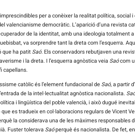
mprescindibles per a conèixer la realitat política, social i
 del valencianisme democràtic. L’aparició d’una revista ca
cuperador de la identitat, amb una ideologia totalment a 
uebisbat, va sorprendre tant la dreta com l’esquerra. Aque
 que ha patit
Saó.
Els conservadors rebutjaven una revis
laverisme i la dreta. I l’esquerra agnòstica veia
Saó
com un
fi capellans.
essisme catòlic és l’element fundacional de
Saó
, a partir
entrada de la intel·lectualitat agnòstica nacionalista.
Sa
lítica i lingüística del poble valencià, i això dugué inev
ó que es tradueix en col·laboracions regulars de Vicent Ven
 perquè la considerava una de les màximes responsables d
cià. Fuster tolerava
Saó
perquè és nacionalista. De fet, en