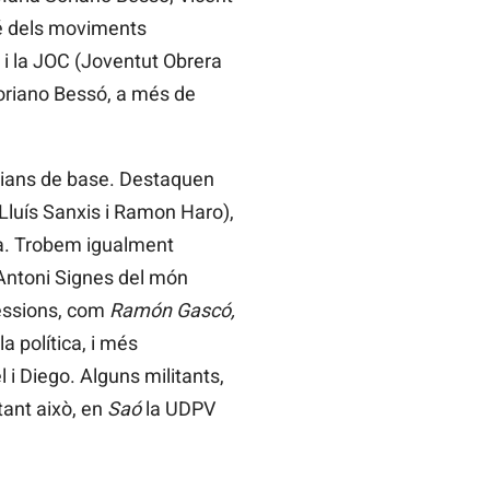
vé dels moviments
 i la JOC (Joventut Obrera
Soriano Bessó, a més de
stians de base. Destaquen
 Lluís Sanxis i Ramon Haro),
ra. Trobem igualment
 Antoni Signes del món
fessions, com
Ramón Gascó,
a política, i més
i Diego. Alguns militants,
ant això, en
Saó
la UDPV