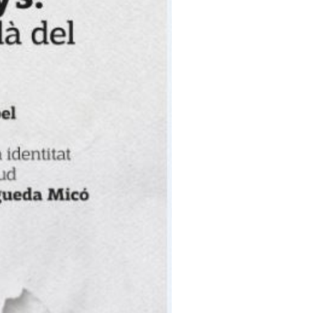
a en roda de premsa als
sta, escrita íntegrament en