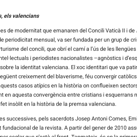
, els valencians
dees de modernitat que emanaren del Concili Vaticà II i de
de periodicitat mensual, va ser fundada per un grup de cr
rturisme del concili, que obrí el camí a l’ús de les llengües 
tel·lectuals i periodistes nacionalistes –agnòstics i d’es
sobre la identitat valenciana. El xoc identitari que va pati
següent creixement del blaverisme, féu convergir catòlics
quests casos atípics en la història on conflueixen secto
ent en aquesta convergència entre cristians i esquerrans n
 fet insòlit en la història de la premsa valenciana.
ues successives, pels sacerdots Josep Antoni Comes, Emil
 fundacional de la revista. A partir del gener de 2010 ass
rimer seglar que n’està al front. Tanmateix, és en la prim