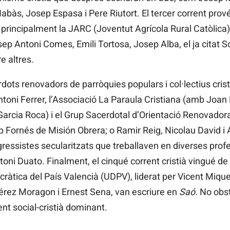
Nabàs, Josep Espasa i Pere Riutort. El tercer corrent pro
, principalment la JARC (Joventut Agrícola Rural Catòlica)
sep Antoni Comes, Emili Tortosa, Josep Alba, el ja citat 
e altres.
rdots renovadors de parròquies populars i col·lectius cri
ntoni Ferrer, l’Associació La Paraula Cristiana (amb Joan
 Garcia Roca) i el Grup Sacerdotal d’Orientació Renovado
 Fornés de Misión Obrera; o Ramir Reig, Nicolau David i
gressistes secularitzats que treballaven en diverses pro
toni Duato. Finalment, el cinqué corrent cristià vingué de l
tica del País Valencià (UDPV), liderat per Vicent Miquel 
érez Moragon i Ernest Sena, van escriure en
Saó.
No obst
ent social-cristià dominant.