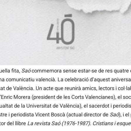
sta. Tres dies després, Adolfo Suárez prenia possessió co
ca i econòmica al caliu d’un franquisme encara viu. I due
iques i Sindicals del País Valencià convocava una manifest
tia dels presos polítics, les llibertats democràtiques i l
nifestació del 9 d’Octubre de 1977 que obria el camí cap 
uls i d’incertesa, la transició a la democràcia, en què el f
da dia.
ella fita,
Saó
commemora sense estar-se de res quatre 
ma comunicatiu valencià. La celebració d’aquest aniversari
itat de València. Un acte que reunirà amics, lectors i col·l
Enric Morera (president de les Corts Valencianes), el soc
gualtat de la Universitat de València), el sacerdot i peri
stre i periodista Vicent Boscà (actual director de
Saó
), i e
r del llibre
La revista Saó (1976-1987). Cristians i esque