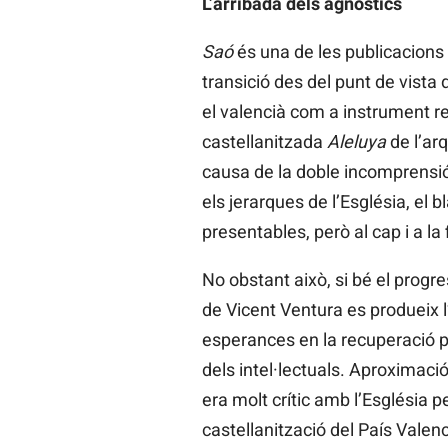
L’arribada dels agnòstics
Saó
és una de les publicacions i
transició des del punt de vista
el valencià com a instrument re
castellanitzada
Aleluya
de l’arq
causa de la doble incomprensió
els jerarques de l’Església, el b
presentables, però al cap i a la 
No obstant això, si bé el progr
de Vicent Ventura es produeix l’
esperances en la recuperació po
dels intel·lectuals. Aproximaci
era molt crític amb l’Església
castellanització del País Valen