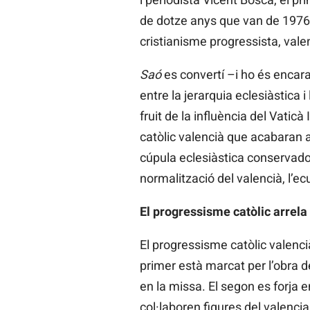
de dotze anys que van de 1976 a
cristianisme progressista, val
Saó
es convertí –i ho és encara
entre la jerarquia eclesiàstica 
fruit de la influència del Vatic
catòlic valencià que acabaran 
cúpula eclesiàstica conservado
normalització del valencià, l’ec
El progressisme catòlic arrela
El progressisme catòlic valencià
primer està marcat per l’obra d
en la missa. El segon es forja e
col·laboren figures del valenci