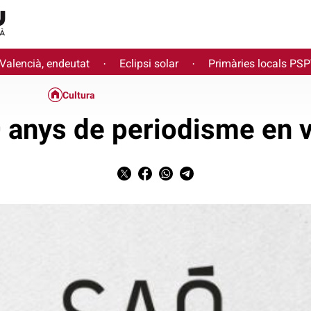
 Valencià, endeutat
Eclipsi solar
Primàries locals PS
·
·
Cultura
 anys de periodisme en 