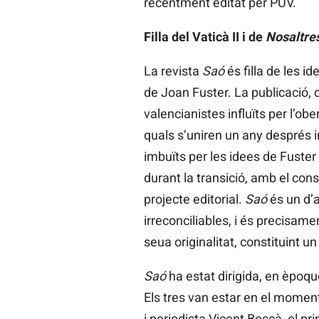
recentment editat per PUV.
Filla del
Vaticà II i de
Nosaltres
La revista
Saó
és filla de les i
de Joan Fuster. La publicació, 
valencianistes influïts per l’obe
quals s’uniren un any després in
imbuïts per les idees de Fuster 
durant la transició, amb el con
projecte editorial.
Saó
és un d’a
irreconciliables, i és precisam
seua originalitat, constituint un
Saó
ha estat dirigida, en èpoq
Els tres van estar en el moment
i periodista Vicent Boscà, el p