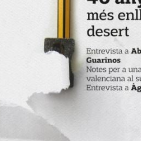
alencià en l’era de la pèrdua de credibilitat dels mitjans
 llibreria Fontanal de València,
la revista
Saó
es presentav
utat. Naixia així el primer número d’una publicació mode