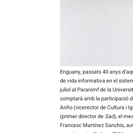
valencià, cristiana i nacionali
un moment de forta crisi políti
15, la Taula de les Forces Polít
valenciana en defensa de l’amnis
Preludi de la multitudinària ma
món com
rara avis
en temps conv
per al país s’anava escrivint ca
Enguany, passats 40 anys d’aqu
de vida informativa en el siste
juliol al Paranimf de la Univers
comptarà amb la participació d’
Ariño (vicerector de Cultura i I
(primer director de
Saó
), el me
Francesc Martínez Sanchis, auto