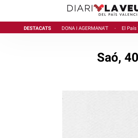
DESTACATS
DONA I AGERMANA'T
El País
·
Saó, 40