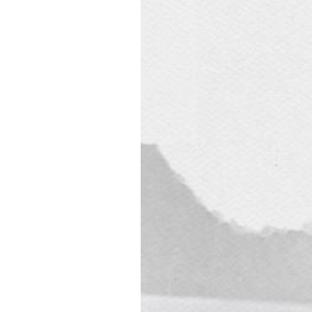
Diari LaVeu
04/07/2016 22:00
RedactaVeu / València.
Et pot interessar
Fer premsa en v
El dia 2 de juliol de 1976, en la
mitjans de comunicació de la ci