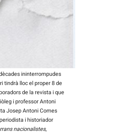
m a president del Govern en
s setmanes després, el dia
ació a la capital
’Estatut d’Autonomia.
a l’autonomia.
Saó
venia al
utur polític de llibertats
dècades ininterrompudes
 tindrà lloc el proper 8 de
aboradors de la revista i que
iòleg i professor Antoni
odista Josep Antoni Comes
l periodista i historiador
rrans nacionalistes
,