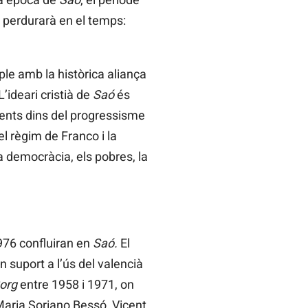
e perdurarà en el temps:
ple amb la històrica aliança
’ideari cristià de
Saó
és
orrents dins del progressisme
el règim de Franco i la
 democràcia, els pobres, la
1976 confluiran en
Saó.
El
 suport a l’ús del valencià
org
entre 1958 i 1971, on
aria Soriano Bessó, Vicent