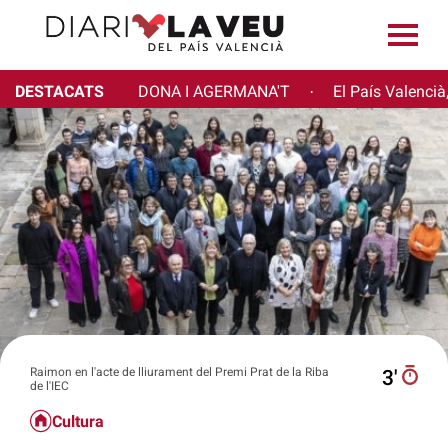
DESTACATS
DONA I AGERMANA'T
El País Valencià
·
Raimon en l'acte de lliurament del Premi Prat de la Riba
3′
de l'IEC
Cultura