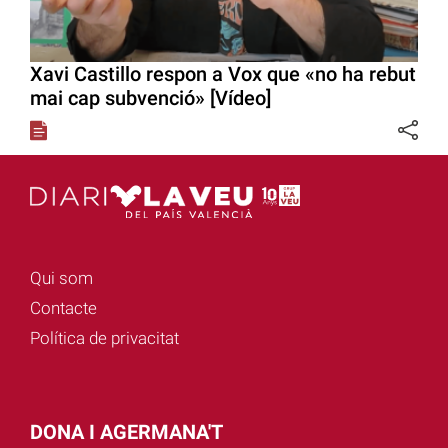
Xavi Castillo respon a Vox que «no ha rebut
mai cap subvenció» [Vídeo]
Qui som
Contacte
Política de privacitat
DONA I AGERMANA'T