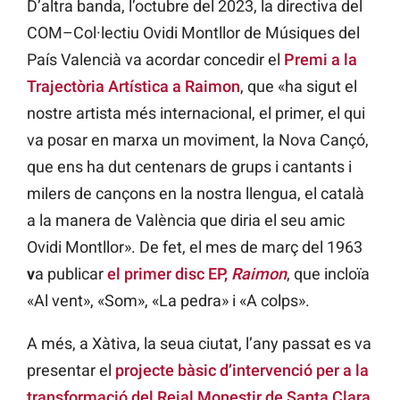
D’altra banda, l’octubre del 2023, la directiva del
COM–Col·lectiu Ovidi Montllor de Músiques del
País Valencià va acordar concedir el
Premi a la
Trajectòria Artística a Raimon
, que «ha sigut el
nostre artista més internacional, el primer, el qui
va posar en marxa un moviment, la Nova Cançó,
que ens ha dut centenars de grups i cantants i
milers de cançons en la nostra llengua, el català
a la manera de València que diria el seu amic
Ovidi Montllor». De fet, el mes de març del 1963
v
a publicar
el primer disc EP,
Raimon
, que incloïa
«Al vent», «Som», «La pedra» i «A colps».
A més, a Xàtiva, la seua ciutat, l’any passat es va
presentar el
projecte bàsic d’intervenció per a la
transformació del Reial Monestir de Santa Clara