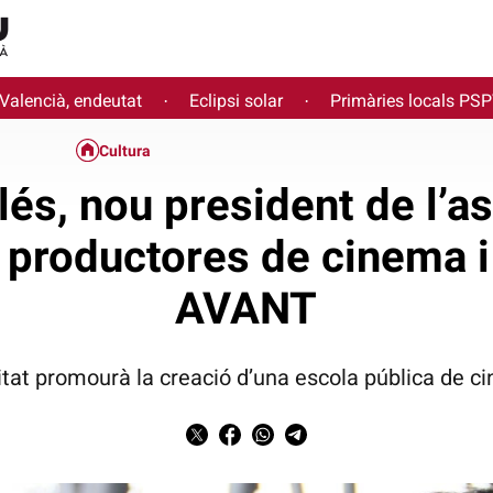
 Valencià, endeutat
Eclipsi solar
Primàries locals PS
·
·
Cultura
és, nou president de l’a
productores de cinema i
AVANT
itat promourà la creació d’una escola pública de 