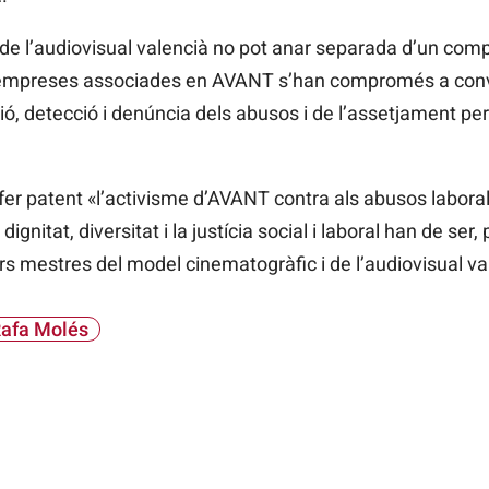
 de l’audiovisual valencià no pot anar separada d’un com
les empreses associades en AVANT s’han compromés a conv
ó, detecció i denúncia dels abusos i de l’assetjament pe
fer patent «l’activisme d’AVANT contra als abusos labora
dignitat, diversitat i la justícia social i laboral han de ser,
s mestres del model cinematogràfic i de l’audiovisual va
afa Molés