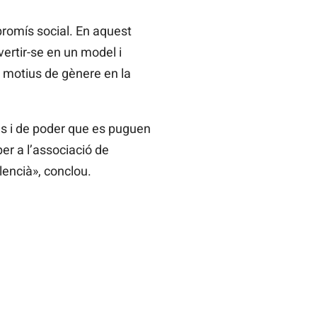
promís social. En aquest
ertir-se en un model i
r motius de gènere en la
ls i de poder que es puguen
 per a l’associació de
lencià», conclou.