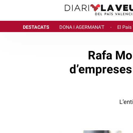
DESTACATS
DONA I AGERMANA'T
El País
·
Rafa Mol
d’empreses 
L’ent