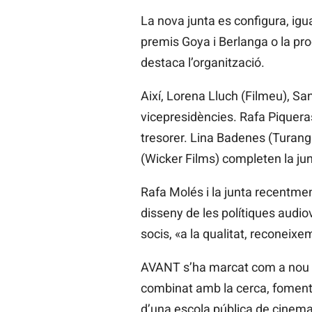
La nova junta es configura, ig
premis Goya i Berlanga o la prod
destaca l’organització.
Així, Lorena Lluch (Filmeu), Sa
vicepresidències. Rafa Piquera
tresorer. Lina Badenes (Turang
(Wicker Films) completen la jun
Rafa Molés i la junta recentme
disseny de les polítiques audio
socis, «a la qualitat, reconeixem
AVANT s’ha marcat com a nou re
combinat amb la cerca, foment 
d’una escola pública de cinema