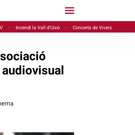
PV
Incendi la Vall d'Uixó
Concerts de Vivers
·
·
ssociació
 audiovisual
cinema