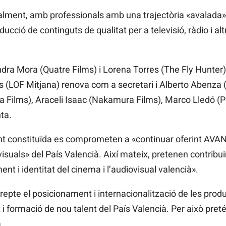
ualment, amb professionals amb una trajectòria «avalada» 
ucció de continguts de qualitat per a televisió, ràdio i alt
ndra Mora (Quatre Films) i Lorena Torres (The Fly Hunter
s (LOF Mitjana) renova com a secretari i Alberto Abenza
a Films), Araceli Isaac (Nakamura Films), Marco Lledó (
ta.
nt constituïda es comprometen a «continuar oferint AVAN
visuals» del País Valencià. Així mateix, pretenen contribu
ent i identitat del cinema i l’audiovisual valencià».
pte el posicionament i internacionalització de les prod
i formació de nou talent del País Valencià. Per això pret
.