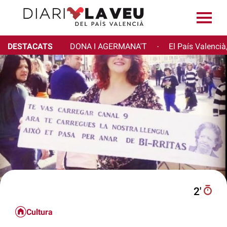
DESTACATS
DONA I AGERMANA'T
El País Valencià
·
2′
Cultura