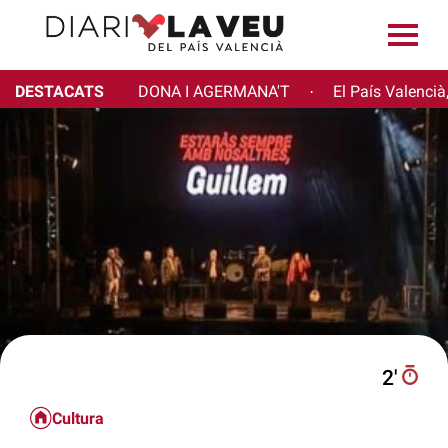
DESTACATS
DONA I AGERMANA'T
El País Valencià
·
2′
Cultura