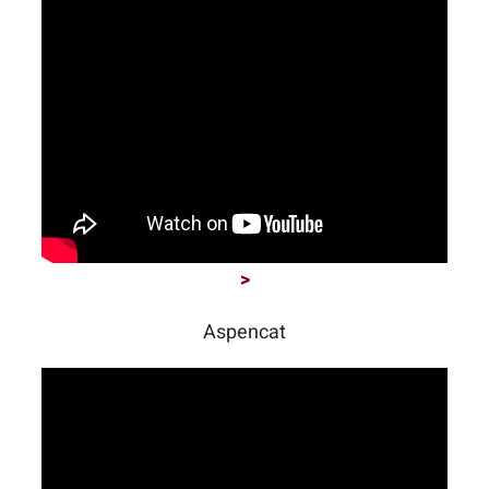
>
Aspencat