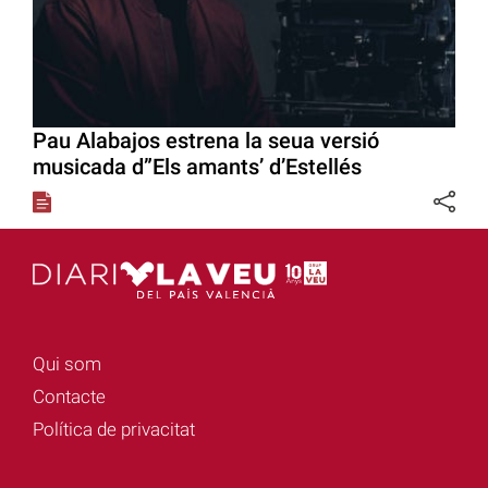
Pau Alabajos estrena la seua versió
musicada d”Els amants’ d’Estellés
Qui som
Contacte
Política de privacitat