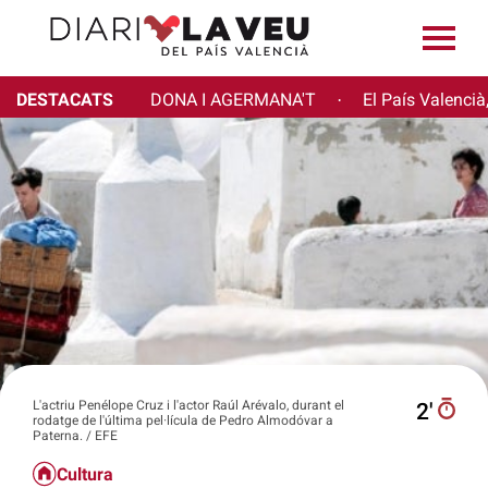
DESTACATS
DONA I AGERMANA'T
El País Valencià
·
L'actriu Penélope Cruz i l'actor Raúl Arévalo, durant el
2′
rodatge de l'última pel·lícula de Pedro Almodóvar a
Paterna. / EFE
Cultura