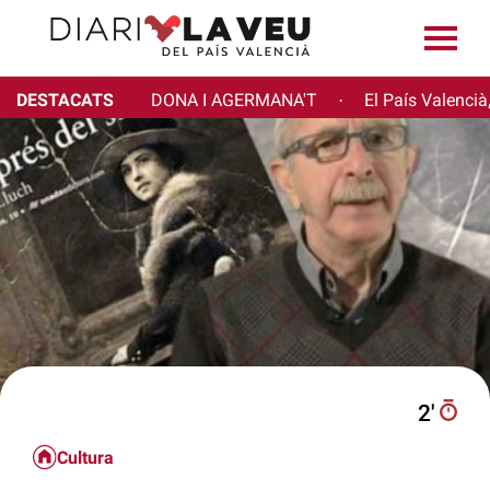
DESTACATS
DONA I AGERMANA'T
El País Valencià
·
2′
Cultura