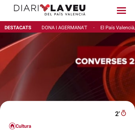
DESTACATS
DONA I AGERMANA'T
El País Valencià
·
2′
Cultura