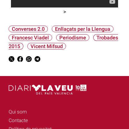
>
Converses 2.0
Enllaçats per la Llengua
Francesc Viadel
Periodisme
Trobades
2015
Vicent Mifsud
Qui som
Contacte
Política de privacitat