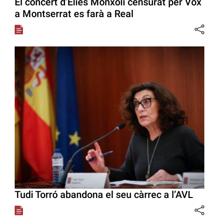
El concert d’Elies Monxolí censurat per Vox
a Montserrat es farà a Real
Tudi Torró abandona el seu càrrec a l’AVL