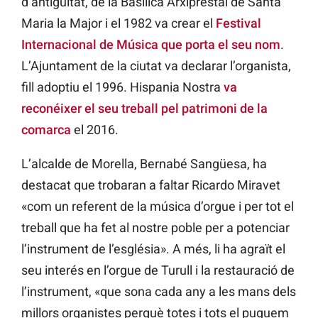
d’antiguitat, de la Basílica Arxiprestal de Santa
Maria la Major i el 1982 va crear el
Festival
Internacional de Música que porta el seu nom
.
L’Ajuntament de la ciutat va declarar l’organista,
fill adoptiu el 1996. Hispania Nostra
va
reconéixer el seu treball pel patrimoni de la
comarca
el 2016.
L’alcalde de Morella, Bernabé Sangüesa, ha
destacat que trobaran a faltar Ricardo Miravet
«com un referent de la música d’orgue i per tot el
treball que ha fet al nostre poble per a potenciar
l’instrument de l’església». A més, li ha agraït el
seu interés en l’orgue de Turull i la restauració de
l’instrument, «que sona cada any a les mans dels
millors organistes perquè totes i tots el puguem