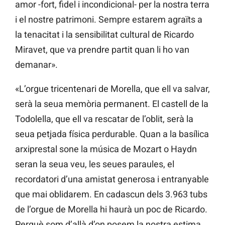
amor -fort, fidel i incondicional- per la nostra terra
i el nostre patrimoni. Sempre estarem agraïts a
la tenacitat i la sensibilitat cultural de Ricardo
Miravet, que va prendre partit quan li ho van
demanar».
«L’orgue tricentenari de Morella, que ell va salvar,
serà la seua memòria permanent. El castell de la
Todolella, que ell va rescatar de l’oblit, serà la
seua petjada física perdurable. Quan a la basílica
arxiprestal sone la música de Mozart o Haydn
seran la seua veu, les seues paraules, el
recordatori d’una amistat generosa i entranyable
que mai oblidarem. En cadascun dels 3.963 tubs
de l’orgue de Morella hi haurà un poc de Ricardo.
Perquè som d’allà d’on posem la nostra estima,