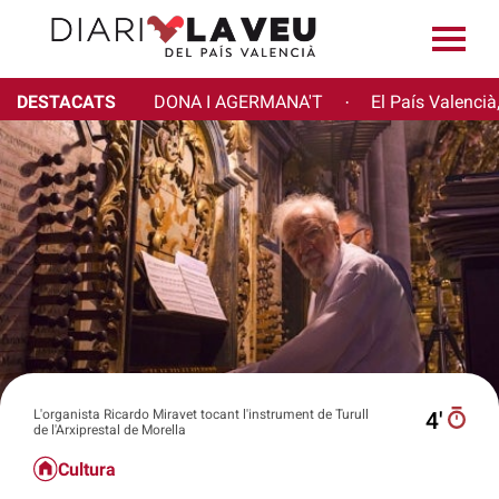
DESTACATS
DONA I AGERMANA'T
El País Valencià
·
L'organista Ricardo Miravet tocant l'instrument de Turull
4′
de l'Arxiprestal de Morella
Cultura