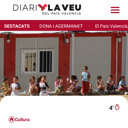
DESTACATS
DONA I AGERMANA'T
El País Valencià
·
4′
Cultura