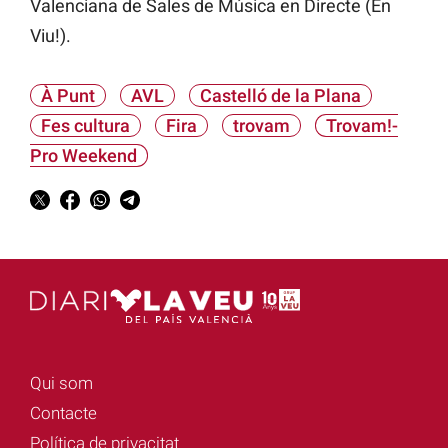
Valenciana de Sales de Música en Directe (En
Viu!).
À Punt
AVL
Castelló de la Plana
Fes cultura
Fira
trovam
Trovam!-
Pro Weekend
Qui som
Contacte
Política de privacitat