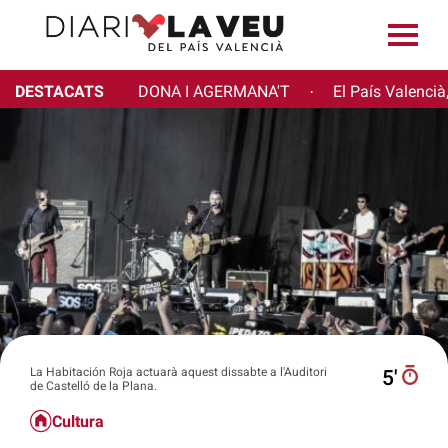
DESTACATS
DONA I AGERMANA'T
El País Valencià
·
La Habitación Roja actuarà aquest dissabte a l'Auditori
5′
de Castelló de la Plana.
Cultura