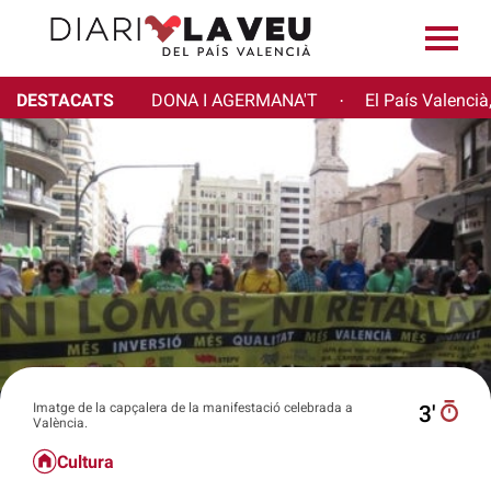
DESTACATS
DONA I AGERMANA'T
El País Valencià
·
Imatge de la capçalera de la manifestació celebrada a
3′
València.
Cultura