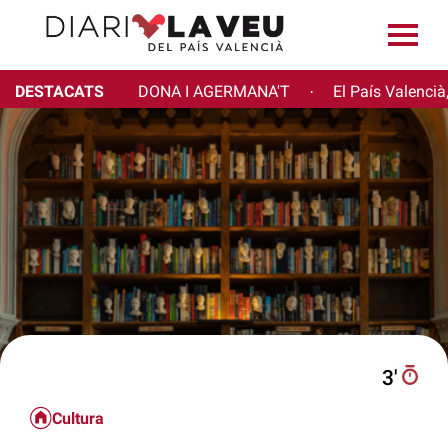
DESTACATS
DONA I AGERMANA'T
El País Valencià
·
3′
Cultura