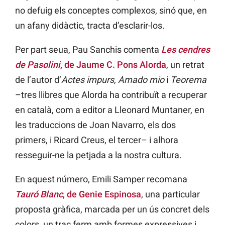
no defuig els conceptes complexos, sinó que, en
un afany didàctic, tracta d’esclarir-los.
Per part seua, Pau Sanchis comenta
Les cendres
de Pasolini
, de Jaume C. Pons Alorda
, un retrat
de l’autor d’
Actes impurs
,
Amado mio
i
Teorema
–tres llibres que Alorda ha contribuït a recuperar
en català, com a editor a Lleonard Muntaner, en
les traduccions de Joan Navarro, els dos
primers, i Ricard Creus, el tercer– i alhora
resseguir-ne la petjada a la nostra cultura.
En aquest número, Emili Samper recomana
Tauró Blanc
, de Genie Espinosa
, una particular
proposta gràfica, marcada per un ús concret dels
colors, un traç ferm amb formes expressives i