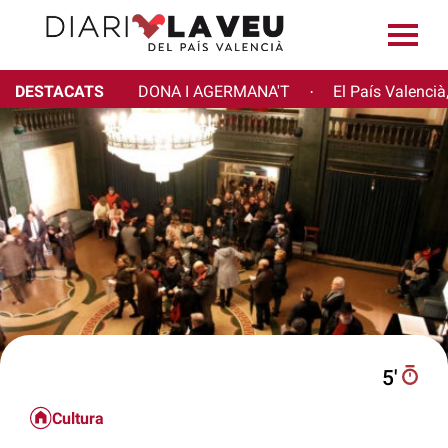
DESTACATS
DONA I AGERMANA'T
El País Valencià
·
5′
Cultura