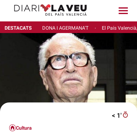
DESTACATS
DONA I AGERMANA'T
El País Valencià
·
< 1′
Cultura