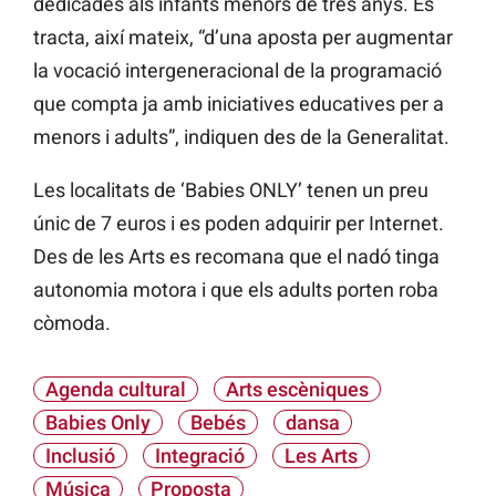
dedicades als infants menors de tres anys. Es
tracta, així mateix, “d’una aposta per augmentar
la vocació intergeneracional de la programació
que compta ja amb iniciatives educatives per a
menors i adults”, indiquen des de la Generalitat.
Les localitats de ‘Babies ONLY’ tenen un preu
únic de 7 euros i es poden adquirir per Internet.
Des de les Arts es recomana que el nadó tinga
autonomia motora i que els adults porten roba
còmoda.
Agenda cultural
Arts escèniques
Babies Only
Bebés
dansa
Inclusió
Integració
Les Arts
Música
Proposta