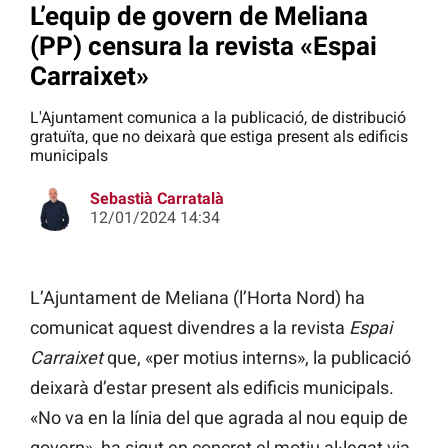
L’equip de govern de Meliana
(PP) censura la revista «Espai
Carraixet»
L'Ajuntament comunica a la publicació, de distribució
gratuïta, que no deixarà que estiga present als edificis
municipals
Sebastià Carratalà
12/01/2024 14:34
L’Ajuntament de Meliana (l’Horta Nord) ha
comunicat aquest divendres a la revista
Espai
Carraixet
que, «per motius interns», la publicació
deixarà d’estar present als edificis municipals.
«No va en la línia del que agrada al nou equip de
govern», ha sigut en concret el motiu al·legat via