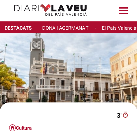
DESTACATS
DONA I AGERMANA'T
El País Valencià
·
3′
Cultura