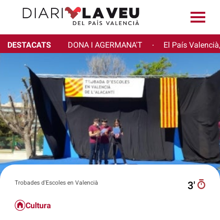
DESTACATS
DONA I AGERMANA'T
El País Valencià
·
Trobades d'Escoles en Valencià
3′
Cultura