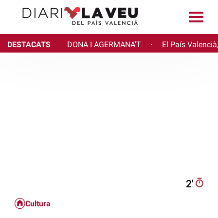
DESTACATS
DONA I AGERMANA'T
El País Valencià
·
2′
Cultura