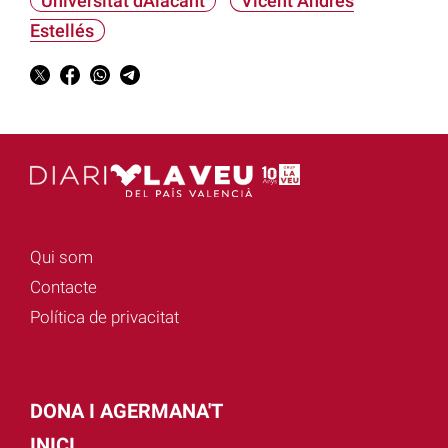
Universitat dAlacant
Vicent Andrés
Estellés
Qui som
Contacte
Política de privacitat
DONA I AGERMANA'T
INICI