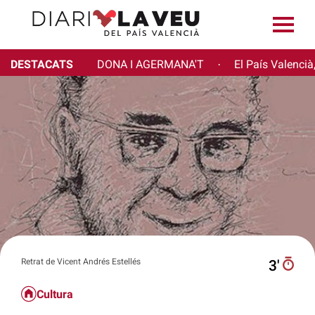
DESTACATS
DONA I AGERMANA'T
El País Valencià
·
Retrat de Vicent Andrés Estellés
3′
Cultura