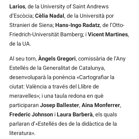
Larios
, de la University of Saint Andrews
d’Escòcia;
Cèlia Nadal
, de la Università por
Stranieri de Siena;
Hans-Ingo Radatz
, de l’Otto-
Friedrich-Universität Bamberg; i
Vicent Martines
,
de la UA.
Al seu torn,
Àngels Gregori
, comissària de l’Any
Estellés de la Generalitat de Catalunya,
desenvoluparà la ponència «Cartografiar la
ciutat: València a través del Llibre de
meravelles»; i una taula redona en què
participaran
Josep Ballester
,
Aina Monferrer
,
Frederic Johnson
i
Laura Barberà
, els quals
parlaran d’«Estellés des de la didàctica de la
literatura».