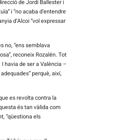
irecció de Jordi Ballester i
tuïa” i “no acaba d’entendre
nyia d’Alcoi “vol expressar
més no, “ens semblava
osa”, reconeix Rozalén. Tot
 I havia de ser a València –
 adequades” perquè, així,
ue es revolta contra la
aquesta és tan vàlida com
nt, “qüestiona els