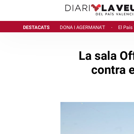
DESTACATS
DONA I AGERMANA'T
El País
·
La sala Of
contra 