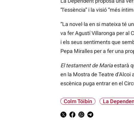
La Dependent proposa una versió 
“l’essència” i la visió “més ínt
“La novel·la en si mateixa té 
va fer Agustí Villaronga per a
i els seus sentiments que sembl
Pepa Miralles per a fer una pr
El testament de Maria
estarà qu
en la Mostra de Teatre d’Alcoi a
escènica puga entrar en el Circ
Colm Tóibín
La Dependen