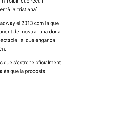
lm Tóibín que recull
rnàlia cristiana”.
roadway el 2013 com la que
mponent de mostrar una dona
pectacle i el que enganxa
én.
ins que s’estrene oficialment
ia és que la proposta