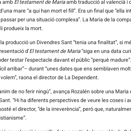
ia amb
El testament de Maria
amb traducció al valencià i d
una mare “a qui han mort el fill”. Era un final que “ella in
 a passar per una situació complexa”. La Maria de la compa
 li produeix la mort.
 la producció un Divendres Sant “tenia una finalitat”, si 
resentació d’
El testament de Maria
“siga en una data curi
der testar l’espectacle davant el públic “perquè madure”.
cil arribar”– durant “unes dates que ens semblaven molt
e volem”, raona el director de La Dependent.
nim de no ferir ningú”, avança Rozalén sobre una Maria q
Sant. “Hi ha diferents perspectives de veure les coses i 
sosté el director, “de la irreverència”, però que, naturalme
istianisme”.