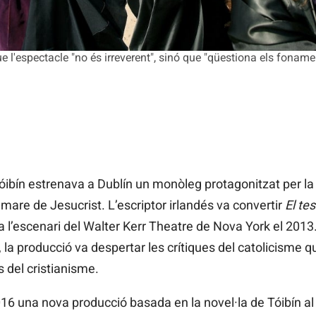
'espectacle "no és irreverent", sinó que "qüestiona els fonament
bín estrenava a Dublín un monòleg protagonitzat per la
la mare de Jesucrist. L’escriptor irlandés va convertir
El te
 a l’escenari del Walter Kerr Theatre de Nova York el 2013
, la producció va despertar les crítiques del catolicisme 
 del cristianisme.
2016 una nova producció basada en la novel·la de Tóibín al