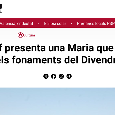
 Valencià, endeutat
Eclipsi solar
Primàries locals PS
·
·
Cultura
f presenta una Maria que
els fonaments del Divend