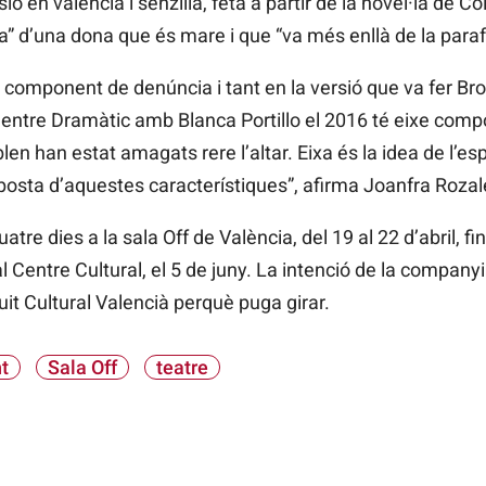
en valencià i senzilla, feta a partir de la novel·la de Co
ima” d’una dona que és mare i que “va més enllà de la parafe
un component de denúncia i tant en la versió que va fer B
l Centre Dramàtic amb Blanca Portillo el 2016 té eixe co
en han estat amagats rere l’altar. Eixa és la idea de l’es
oposta d’aquestes característiques”, afirma Joanfra Rozal
atre dies a la sala Off de València, del 19 al 22 d’abril, f
l Centre Cultural, el 5 de juny. La intenció de la company
uit Cultural Valencià perquè puga girar.
t
Sala Off
teatre