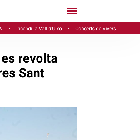
PV
Incendi la Vall d'Uixó
Concerts de Vivers
·
·
 es revolta
res Sant