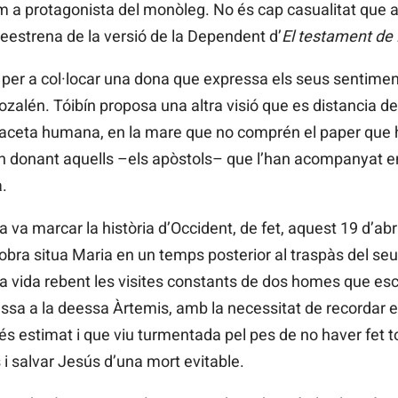
m a protagonista del monòleg. No és cap casualitat que 
preestrena de la versió de la Dependent d’
El testament de
 per a col·locar una dona que expressa els seus sentiments
alén. Tóibín proposa una altra visió que es distancia de l
 faceta humana, en la mare que no comprén el paper que ha 
stan donant aquells –els apòstols– que l’han acompanyat 
.
a va marcar la història d’Occident, de fet, aquest 19 d’abri
’obra situa Maria en un temps posterior al traspàs del seu f
a vida rebent les visites constants de dos homes que escr
ssa a la deessa Àrtemis, amb la necessitat de recordar e
 estimat i que viu turmentada pel pes de no haver fet tot
 i salvar Jesús d’una mort evitable.