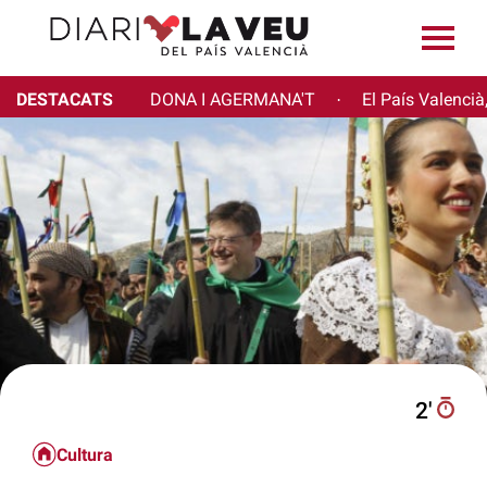
DESTACATS
DONA I AGERMANA'T
El País Valencià
·
2′
Cultura