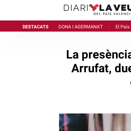
DESTACATS
DONA I AGERMANA'T
El País
·
La presència
Arrufat, du