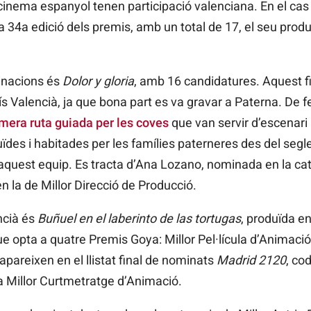
 cinema espanyol tenen participació valenciana. En el ca
a 34a edició dels premis, amb un total de 17, el seu produ
inacions és
Dolor y gloria
, amb 16 candidatures. Aquest f
s Valencià, ja que bona part es va gravar a Paterna. De f
imera ruta guiada per les coves
que van servir d’escenari a
es i habitades per les famílies paterneres des del segle 
aquest equip. Es tracta d’Ana Lozano, nominada en la cat
en la de Millor Direcció de Producció.
ncià és
Buñuel en el laberinto de las tortugas
, produïda e
 opta a quatre Premis Goya: Millor Pel·lícula d’Animació
apareixen en el llistat final de nominats
Madrid 2120
, co
a Millor Curtmetratge d’Animació.