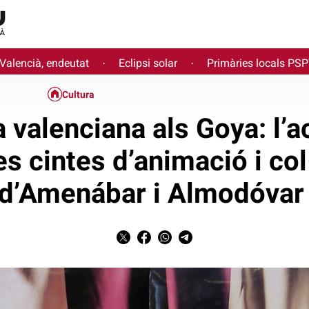
 Valencià, endeutat
Eclipsi solar
Primàries locals PS
·
·
Cultura
 valenciana als Goya: l’
es cintes d’animació i co
d’Amenábar i Almodóva