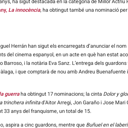
nys, ha sigut destacada en la categoria de Millor Actriu R
any,
La innocència
, ha obtingut també una nominació per
iguel Herrán han sigut els encarregats d’anunciar el nom d
ts del cinema espanyol, en un acte en què han estat ac
Barroso, i la notària Eva Sanz. L’entrega dels guardons 
Màlaga, i que comptarà de nou amb Andreu Buenafuente i 
la guerra
ha obtingut 17 nominacions; la cinta
Dolor y glo
a trinchera infinita
d’Aitor Arregi, Jon Garaño i Jose Mari
t 33 anys del franquisme, un total de 15.
o, aspira a cinc guardons, mentre que
Buñuel en el laberi