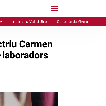
PV
Incendi la Vall d'Uixó
Concerts de Vivers
·
·
actriu Carmen
l·laboradors
r