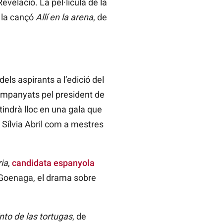
evelació. La pel·lícula de la
 la cançó
Allí en la arena
, de
els aspirants a l’edició del
ompanyats pel president de
tindrà lloc en una gala que
Sílvia Abril com a mestres
ria
,
candidata espanyola
 Goenaga, el drama sobre
nto de las tortugas
, de