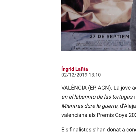
'Mientras dure la guerra' lidera l
Íngrid Lafita
02/12/2019 13:10
VALÈNCIA (EP, ACN). La jove ac
en el laberinto de las tortugas
i
Mientras dure la guerra
, d’Ale
valenciana als Premis Goya 20
Els finalistes s’han donat a con