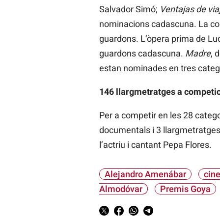
Salvador Simó;
Ventajas de via
nominacions cadascuna. La co
guardons. L’òpera prima de L
guardons cadascuna.
Madre
, 
estan nominades en tres categ
146 llargmetratges a competic
Per a competir en les 28 catego
documentals i 3 llargmetratges d
l’actriu i cantant Pepa Flores.
Alejandro Amenábar
cin
Almodóvar
Premis Goya