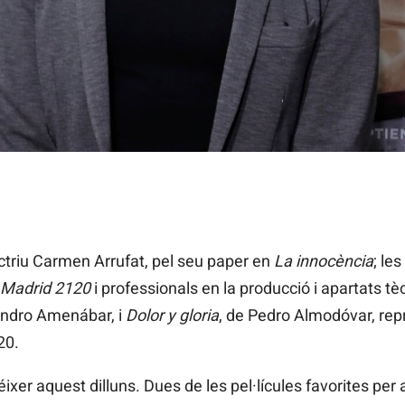
es nominacions de la 34a edició dels premis, amb un total de 1
triu Carmen Arrufat, pel seu paper en
La innocència
; le
Madrid 2120
i professionals en la producció i apartats tè
jandro Amenábar, i
Dolor y gloria
, de Pedro Almodóvar, rep
20.
éixer aquest dilluns. Dues de les pel·lícules favorites per 