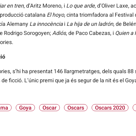
jar en tren
, d’Aritz Moreno, i
Lo que arde
, d’Oliver Laxe, 
producció catalana
El hoyo
, cinta triomfadora al Festival 
ucía Alemany
La innocència
i
La hija de un ladrón
, de Belé
de Rodrigo Sorogoyen;
Adiós
, de Paco Cabezas, i
Quien a 
ories.
ió
ries, s’hi ha presentat 146 llargmetratges, dels quals 88 s
e ficció. L’únic premi que ja és segur de la nit és el Goy
ema
Goya
Oscar
Oscars
Oscars 2020