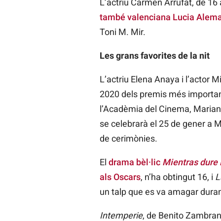
L’actriu Carmen Arrufat, de 16 a
també valenciana Lucia Alem
Toni M. Mir.
Les grans favorites de la nit
L’actriu Elena Anaya i l’actor M
2020 dels premis més importan
l’Acadèmia del Cinema, Mariano 
se celebrarà el 25 de gener a 
de cerimònies.
El
drama bèl·lic
Mientras dure 
als Oscars
, n’ha obtingut 16, i
L
un talp que es va amagar duran
Intemperie
, de Benito Zambran