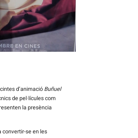
7. / ENRIQUE PALOMARES, EP
s cintes d’animació
Buñuel
cnics de pel·lícules com
resenten la presència
a convertir-se en les