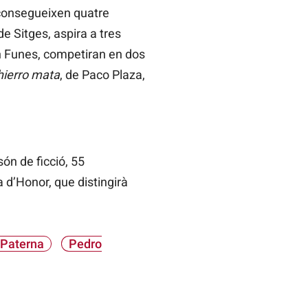
aconsegueixen quatre
de Sitges, aspira a tres
n Funes, competiran en dos
hierro mata
, de Paco Plaza,
ón de ficció, 55
a d’Honor, que distingirà
Paterna
Pedro