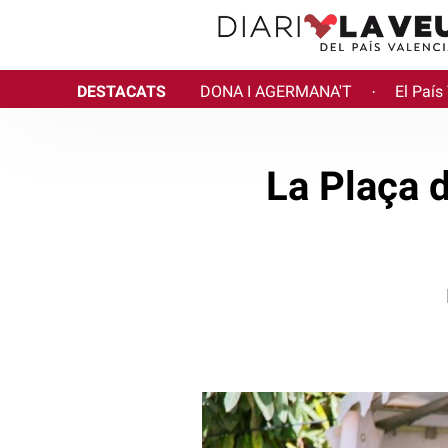
DESTACATS
DONA I AGERMANA'T
El País
·
La Plaça d