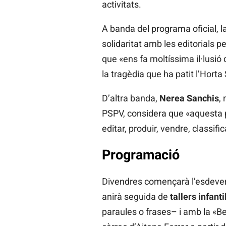
activitats.
A banda del programa oficial, la
solidaritat amb les editorials 
que «ens fa moltíssima il·lusió
la tragèdia que ha patit l’Horta
D’altra banda,
Nerea Sanchis
,
PSPV, considera que «aquesta p
editar, produir, vendre, classific
Programació
Divendres començarà l’esdevenim
anirà seguida de
tallers infanti
paraules o frases– i amb la «Beb