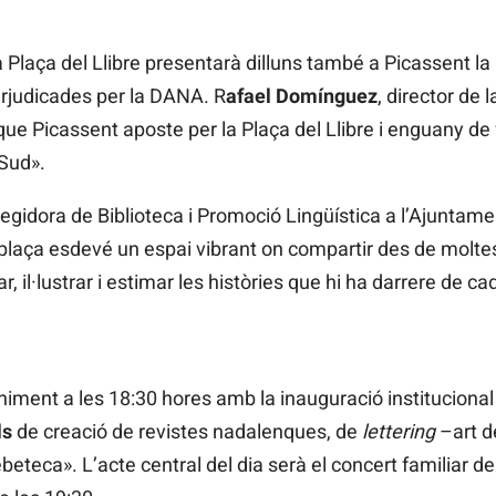
 Plaça del Llibre presentarà dilluns també a Picassent la i
perjudicades per la DANA. R
afael Domínguez
, director de l
 que Picassent aposte per la Plaça del Llibre i enguany d
 Sud».
 regidora de Biblioteca i Promoció Lingüística a l’Ajuntam
laça esdevé un espai vibrant on compartir des de moltes 
ar, il·lustrar i estimar les històries que hi ha darrere de cad
ent a les 18:30 hores amb la inauguració institucional a
ls
de creació de revistes nadalenques, de
lettering
–art de
eteca». L’acte central del dia serà el concert familiar de