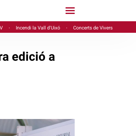
PV
Incendi la Vall d'Uixó
Concerts de Vivers
·
·
ra edició a
e