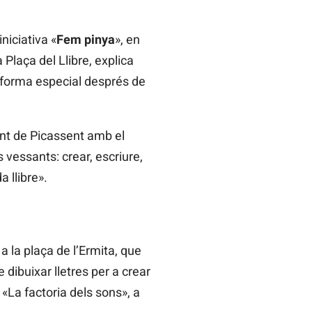
niciativa «
Fem pinya
», en
a Plaça del Llibre, explica
e forma especial després de
ent de Picassent amb el
vessants: crear, escriure,
a llibre».
 la plaça de l’Ermita, que
 dibuixar lletres per a crear
 «La factoria dels sons», a