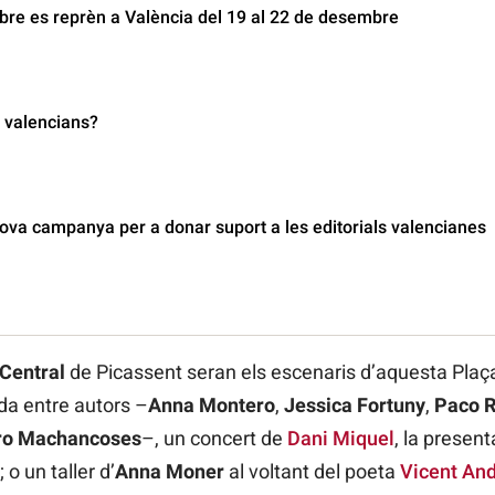
ibre es reprèn a València del 19 al 22 de desembre
 valencians?
ova campanya per a donar suport a les editorials valencianes
 Central
de Picassent seran els escenaris d’aquesta Plaça
da entre autors –
Anna Montero
,
Jessica Fortuny
,
Paco 
ro Machancoses
–, un concert de
Dani Miquel
, la present
; o un taller d’
Anna Moner
al voltant del poeta
Vicent And