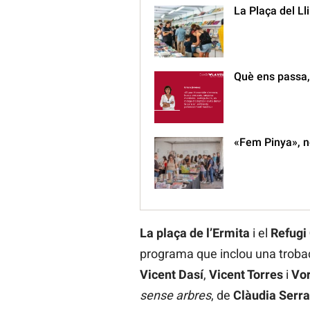
La Plaça del Ll
Què ens passa,
«Fem Pinya», n
La plaça de l’Ermita
i el
Refugi
programa que inclou una troba
Vicent Dasí
,
Vicent Torres
i
Vo
sense arbres
, de
Clàudia Serra