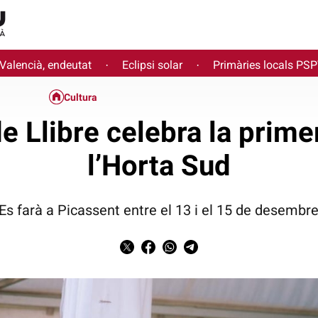
 Valencià, endeutat
Eclipsi solar
Primàries locals PS
·
·
Cultura
e Llibre celebra la prime
l’Horta Sud
Es farà a Picassent entre el 13 i el 15 de desembr