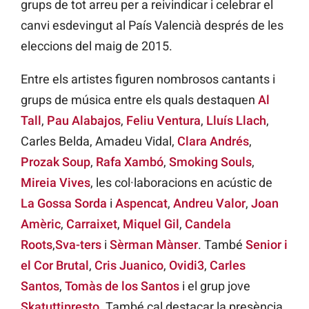
grups de tot arreu per a reivindicar i celebrar el
canvi esdevingut al País Valencià després de les
eleccions del maig de 2015.
Entre els artistes figuren nombrosos cantants i
grups de música entre els quals destaquen
Al
Tall
,
Pau Alabajos
,
Feliu Ventura
,
Lluís Llach
,
Carles Belda, Amadeu Vidal,
Clara Andrés
,
Prozak Soup
,
Rafa Xambó
,
Smoking Souls
,
Mireia Vives
, les col·laboracions en acústic de
La Gossa Sorda
i
Aspencat
,
Andreu Valor
,
Joan
Amèric
,
Carraixet
,
Miquel Gil
,
Candela
Roots
,
Sva-ters
i
Sèrman Mànser
. També
Senior i
el Cor Brutal
,
Cris Juanico
,
Ovidi3
,
Carles
Santos
,
Tomàs de los Santos
i el grup jove
Skatuttipresto
. També cal destacar la presència