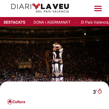
DESTACATS
DONA I AGERMANA'T
El País Valencià
·
3′
Cultura