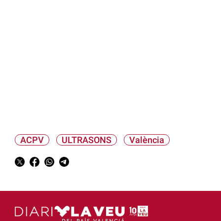
ACPV
ULTRASONS
València