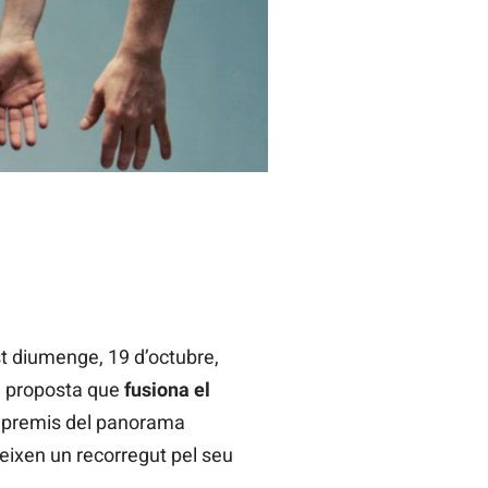
Privada", de Marco Vargas & Chloé
t diumenge, 19 d’octubre,
a proposta que
fusiona el
 premis del panorama
ereixen un recorregut pel seu