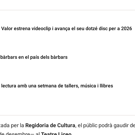
Valor estrena videoclip i avança el seu dotzé disc per a 2026
 bàrbars en el país dels bàrbars
 lectura amb una setmana de tallers, música i llibres
zada per la
Regidoria de Cultura
, el públic podrà gaudir d
 de desembre— al
Teatre Liceo
.