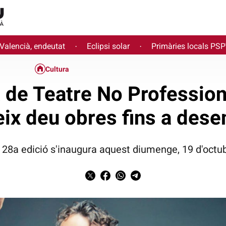
 Valencià, endeutat
Eclipsi solar
Primàries locals PS
·
·
Cultura
 de Teatre No Profession
eix deu obres fins a des
 28a edició s'inaugura aquest diumenge, 19 d'octu