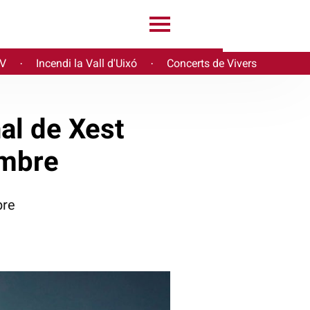
PV
Incendi la Vall d'Uixó
Concerts de Vivers
·
·
al de Xest
embre
bre