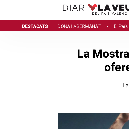
DESTACATS
DONA I AGERMANA'T
El País
·
La Mostra
ofer
La