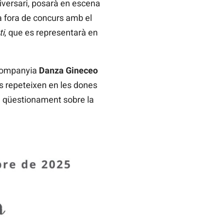
iversari, posarà en escena
rà fora de concurs amb el
ti
, que es representarà en
 companyia
Danza Gineceo
s repeteixen en les dones
un qüestionament sobre la