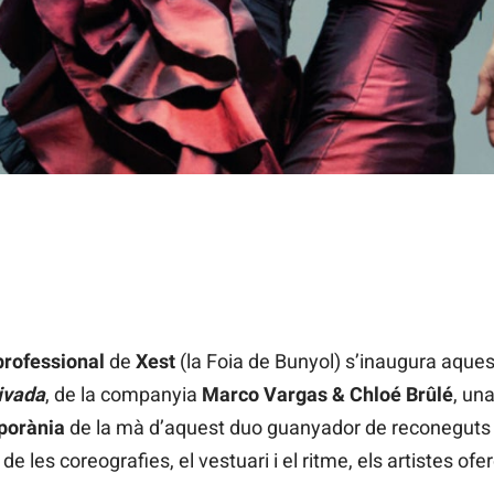
ional de Xest s'inaugura amb l’espectacle de dansa "Colección 
professional
de
Xest
(la Foia de Bunyol) s’inaugura aques
ivada
, de la companyia
Marco Vargas & Chloé Brûlé
, un
porània
de la mà d’aquest duo guanyador de reconeguts
 de les coreografies, el vestuari i el ritme, els artistes of