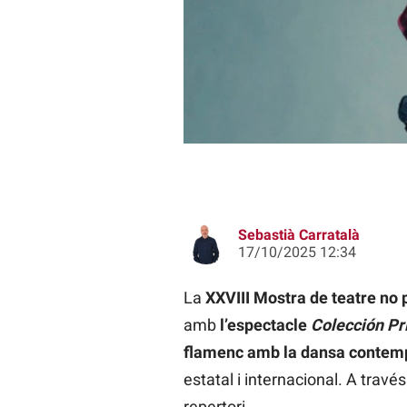
La 28a Mostra de teatre no profess
Brûlé
Sebastià Carratalà
17/10/2025 12:34
La
XXVIII Mostra de teatre no 
amb
l’espectacle
Colección
Pr
flamenc amb la dansa contem
estatal i internacional. A través
repertori.