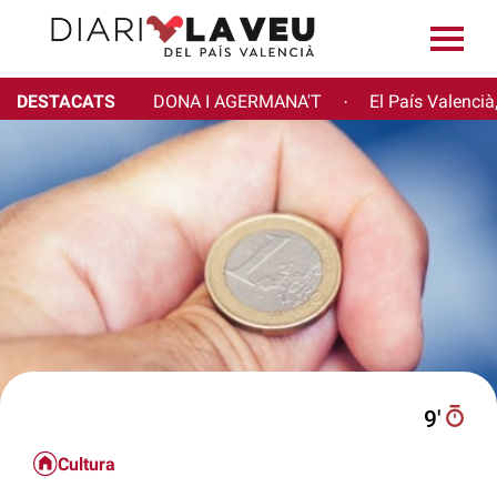
DESTACATS
DONA I AGERMANA'T
El País Valencià
·
9′
Cultura