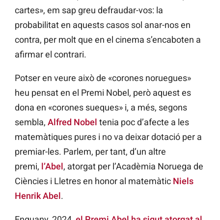
cartes», em sap greu defraudar-vos: la
probabilitat en aquests casos sol anar-nos en
contra, per molt que en el cinema s’encaboten a
afirmar el contrari.
Potser en veure això de «corones noruegues»
heu pensat en el Premi Nobel, però aquest es
dona en «corones sueques» i, a més, segons
sembla,
Alfred Nobel
tenia poc d’afecte a les
matemàtiques pures i no va deixar dotació per a
premiar-les. Parlem, per tant, d’un altre
premi,
l’Abel
, atorgat per l’Acadèmia Noruega de
Ciències i Lletres en honor al matemàtic
Niels
Henrik Abel
.
Enguany, 2024,
el Premi Abel ha sigut atorgat al