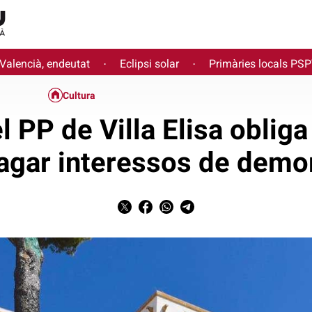
 Valencià, endeutat
Eclipsi solar
Primàries locals PS
·
·
Cultura
l PP de Villa Elisa obliga
agar interessos de demo