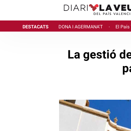
DESTACATS
DONA I AGERMANA'T
El País
·
La gestió de
p