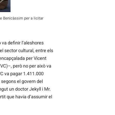
e Benicàssim per a licitar
va definir l’aleshores
l sector cultural, entre els
a encapçalada per Vicent
IVC)–, però no per això va
’IVC va pagar 1.411.000
ue segons el govern del
ngut un doctor Jekyll i Mr.
rtit que havia d’assumir el