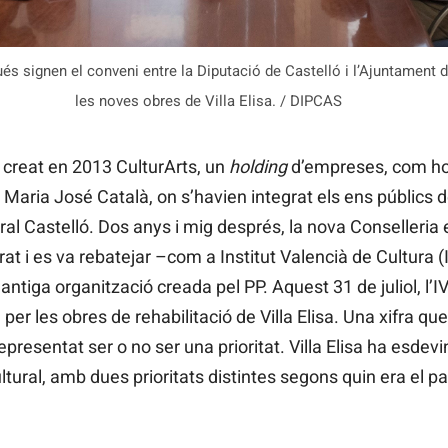
s signen el conveni entre la Diputació de Castelló i l’Ajuntament d
les noves obres de Villa Elisa. / DIPCAS
 creat en 2013 CulturArts, un
holding
d’empreses, com ho 
 Maria José Català, on s’havien integrat els ens públics de
ural Castelló. Dos anys i mig després, la nova Conselleri
at i es va rebatejar –com a Institut Valencià de Cultura (
’antiga organització creada pel PP. Aquest 31 de juliol, l
 per les obres de rehabilitació de Villa Elisa. Una xifra q
epresentat ser o no ser una prioritat. Villa Elisa ha esdevi
ltural, amb dues prioritats distintes segons quin era el pa