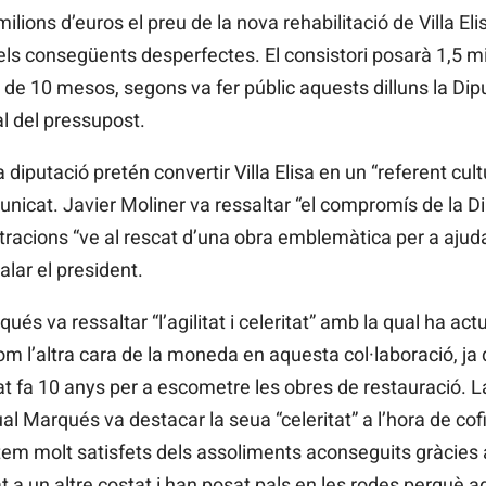
lions d’euros el preu de la nova rehabilitació de Villa Elis
 i els consegüents desperfectes. El consistori posarà 1,5 m
de 10 mesos, segons va fer públic aquests dilluns la Dipu
al del pressupost.
la diputació pretén convertir Villa Elisa en un “referent cu
unicat. Javier Moliner va ressaltar “el compromís de la D
tracions “ve al rescat d’una obra emblemàtica per a ajud
alar el president.
s va ressaltar “l’agilitat i celeritat” amb la qual ha actu
om l’altra cara de la moneda en aquesta col·laboració, ja 
t fa 10 anys per a escometre les obres de restauració. La
qual Marqués va destacar la seua “celeritat” a l’hora de c
tem molt satisfets dels assoliments aconseguits gràcies a
 a un altre costat i han posat pals en les rodes perquè 