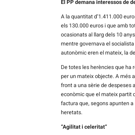
El PP demana interessos de 
A la quantitat d’1.411.000 euros
els 130.000 euros i que amb to
ocasionats al llarg dels 10 anys
mentre governava el socialista 
autonòmic eren el mateix, la de
De totes les herències que ha r
per un mateix objecte. A més a
front a una sèrie de despeses al
econòmic que el mateix partit q
factura que, segons apunten a D
heretats.
“Agilitat i celeritat”