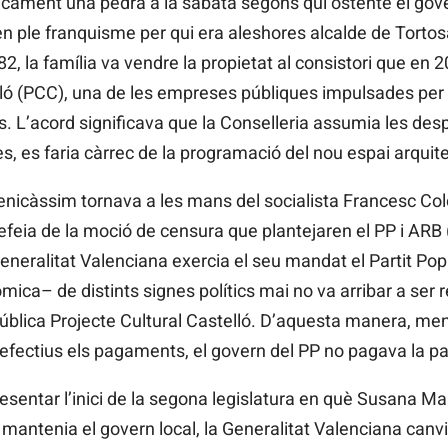
micament una pedra a la sabata segons qui ostente el gove
en ple franquisme per qui era aleshores alcalde de Torto
, la família va vendre la propietat al consistori que en 
lló (PCC), una de les empreses públiques impulsades per 
. L’acord significava que la Conselleria assumia les desp
des, es faria càrrec de la programació del nou espai arquite
nicàssim tornava a les mans del socialista Francesc Colo
efeia de la moció de censura que plantejaren el PP i ARB
neralitat Valenciana exercia el seu mandat el Partit Pop
ica– de distints signes polítics mai no va arribar a ser rea
 pública Projecte Cultural Castelló. D’aquesta manera, men
 efectius els pagaments, el govern del PP no pagava la pa
sentar l’inici de la segona legislatura en què Susana Ma
mantenia el govern local, la Generalitat Valenciana can