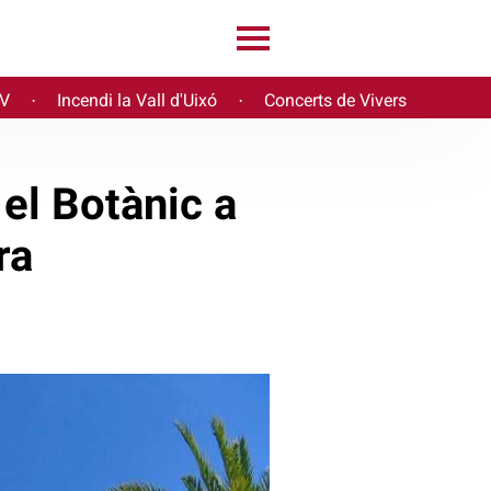
PV
Incendi la Vall d'Uixó
Concerts de Vivers
·
·
 el Botànic a
ra