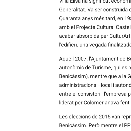
Villa Elisa ha significat econò
Generalitat. Va ser construïda 
Quaranta anys més tard, en 1982
amb el Projecte Cultural Caste
acabar absorbida per CulturArts
l’edifici i, una vegada finalitza
Aquell 2007, l’Ajuntament de Be
autonòmic de Turisme, qui es r
Benicàssim), mentre que a la Ge
administracions –local i autonòm
entre el consistori i l’empresa
liderat per Colomer anava fent
Les eleccions de 2015 van repre
Benicàssim. Però mentre el PP 