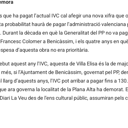
demora
 que ha pagat l’actual IVC cal afegir una nova xifra que os
ta probabilitat haurà de pagar l’administració valenciana
. Durant la dècada en què la Generalitat del PP no va paga
Francesc Colomer a Benicàssim, i els quatre anys en què el
spesa d’aquesta obra no era prioritària.
ebut aquest any l’IVC, aquesta de Villa Elisa és la de maj
 més, si l’Ajuntament de Benicàssim, governat pel PP, de
 llarg d’aquests anys, l’IVC pot arribar a pagar fins a 13
ue ara governa la localitat de la Plana Alta ha demorat. 
iari La Veu des de l’ens cultural públic, assumiran pels 