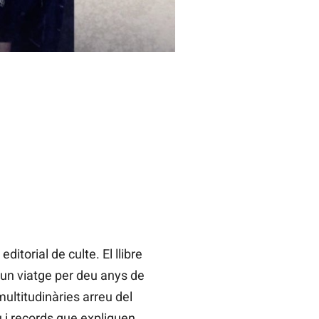
itorial de culte. El llibre
x un viatge per deu anys de
 multitudinàries arreu del
iu i records que expliquen