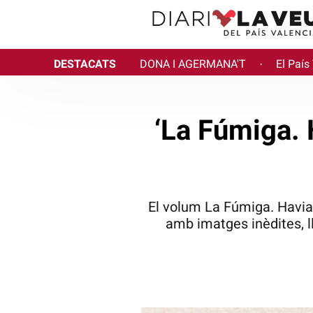
DESTACATS
DONA I AGERMANA'T
El País
·
‘La Fúmiga. H
El volum La Fúmiga. Havia 
amb imatges inèdites, l