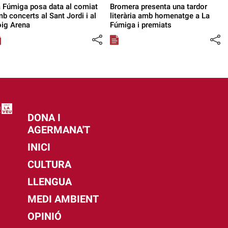
 Fúmiga posa data al comiat
Bromera presenta una tardor
b concerts al Sant Jordi i al
literària amb homenatge a La
ig Arena
Fúmiga i premiats
DONA I
AGERMANA'T
INICI
CULTURA
LLENGUA
MEDI AMBIENT
OPINIÓ