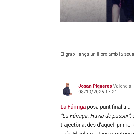
El grup llança un llibre amb la seu
Josan Piqueres
València
08/10/2025 17:21
La Fúmiga
posa punt final a un 
“La Fúmiga. Havia de passar”
,
trajectòria: des d’aquell primer 
país. El volum integra imatges i