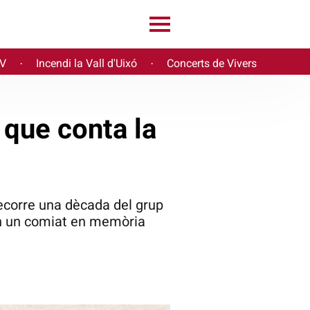
PV
Incendi la Vall d'Uixó
Concerts de Vivers
·
·
e que conta la
recorre una dècada del grup
xen un comiat en memòria