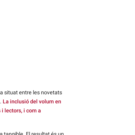
ha situat entre les novetats
a.
La inclusió del volum en
i lectors, i com a
tangible. El resultat és un