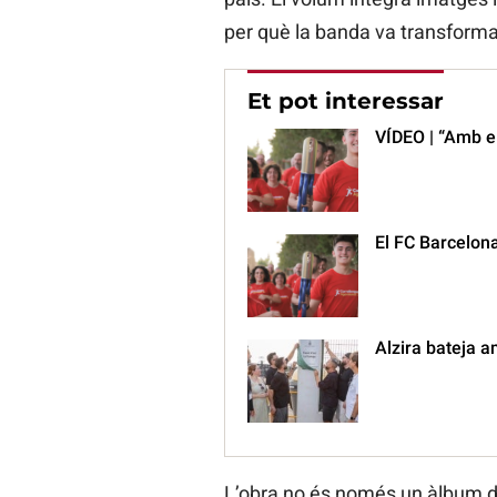
per què la banda va transformar
Et pot interessar
VÍDEO | “Amb e
El FC Barcelon
Alzira bateja a
L’obra no és només un àlbum de 