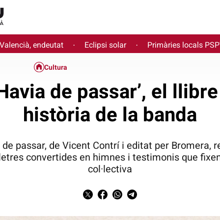
 Valencià, endeutat
Eclipsi solar
Primàries locals PS
·
·
Cultura
avia de passar’, el llibr
història de la banda
de passar, de Vicent Contrí i editat per Bromera, 
letres convertides en himnes i testimonis que fi
col·lectiva