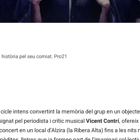
a història pel seu comiat. Pro21
cicle intens convertint la memòria del grup en un objecte ed
 signat pel periodista i crític musical
Vicent Contrí
, oferei
concert en un local d’Alzira (la Ribera Alta) fins a les nits
nèdites, lletres que ja formen part de l’imaginari col·lect