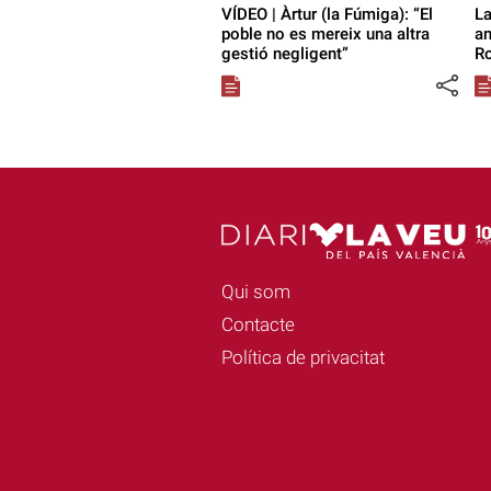
VÍDEO | Àrtur (la Fúmiga): “El
La
poble no es mereix una altra
am
gestió negligent”
Ro
Qui som
Contacte
Política de privacitat