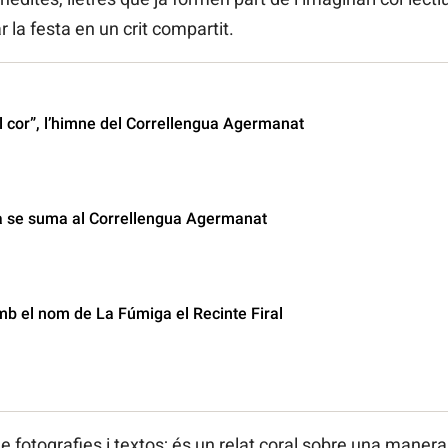
 la festa en un crit compartit.
l cor”, l’himne del Correllengua Agermanat
a se suma al Correllengua Agermanat
mb el nom de La Fúmiga el Recinte Firal
fotografies i textos; és un relat coral sobre una manera d