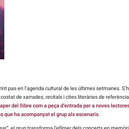
 obrint pas en l’agenda cultural de les últimes setmanes. S’
costat de xarrades, recitals i cites literàries de referènci
per del llibre com a peça d’entrada per a noves lectores 
ans que ha acompanyat el grup als escenaris
.
”, el grup transforma l’efímer dels concerts en memòria 