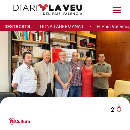
DESTACATS
DONA I AGERMANA'T
El País Valencià
·
2′
Cultura