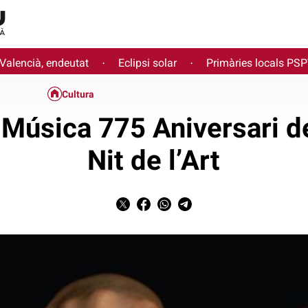
 Valencià, endeutat
Eclipsi solar
Primàries locals PS
·
·
Cultura
e Música 775 Aniversari de
Nit de l’Art