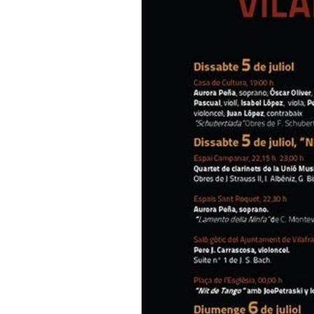
Admin
05/07/2014 07:00
Dissabte 5 de juliol.
Casa de Cultura, 19:00 h.
Aurora Peña, soprano; Óscar Oli
violoncel; Juan López, contraba
“Schubertiada” Obres de F. Sch
Espai Campanar, 22:15 h. i 23:0