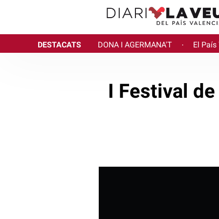
DESTACATS
DONA I AGERMANA'T
El País
·
I Festival d