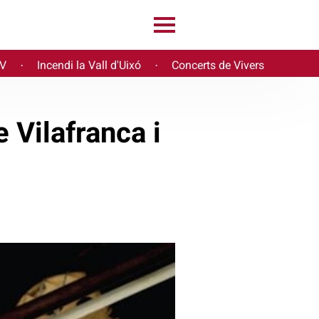
PV
Incendi la Vall d'Uixó
Concerts de Vivers
·
·
 Vilafranca i