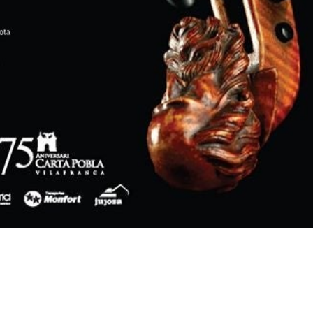
 Musical de Vilafranca.
z, G. Bizet, C. Debussy, K. Weill.Quartet de clarinets de la
 I. Albéniz, G. Bizet, C. Debussy, K. Weill.
nteverdi.
, 23:00 h.