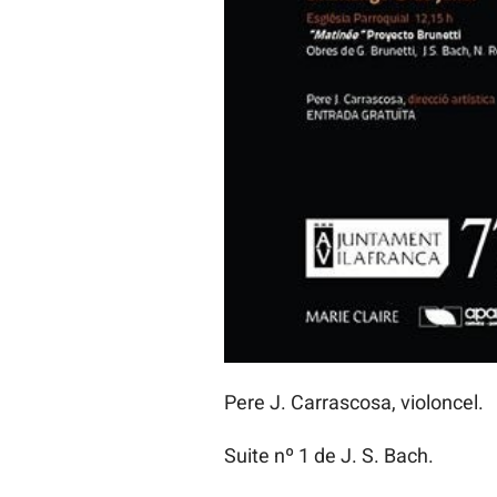
Quartet de clarinets de la Unió
Obres de J Strauss II, I. Albéni
Vilafranca.Obres de J Strauss II,
Espai Sant Roquet, 22:30 h.
Aurora Peña, soprano.
“Lamento della Ninfa” de C. Mo
Sales Gòtiques de l’Ajuntament
Pere J. Carrascosa, violoncel.
Suite nº 1 de J. S. Bach.