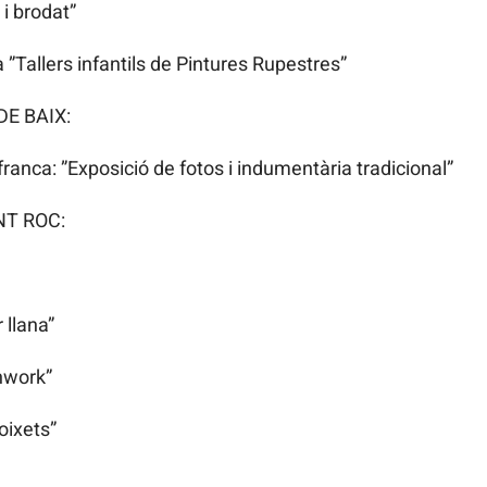
i brodat”
a ”Tallers infantils de Pintures Rupestres”
E BAIX:
afranca: ”Exposició de fotos i indumentària tradicional”
NT ROC:
 llana”
hwork”
oixets”