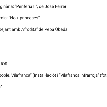
inària: “Perifèria II”, de José Ferrer
mia: “No + princeses”.
ssejant amb Afrodita” de Pepa Úbeda
JOR:
e, Vilafranca” (Instal•lació) i ”Vilafranca infrarroja” (fot
”