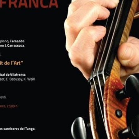
ver, piano; Fernando Pascual, violí; Isabel López, viola; P
ix.
ubert.
0 h.