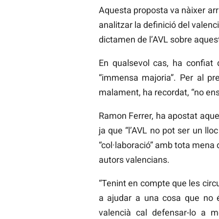
Aquesta proposta va nàixer arra
analitzar la definició del valenc
dictamen de l’AVL sobre aques
En qualsevol cas, ha confiat
“immensa majoria”. Per al pres
malament, ha recordat, “no en
Ramon Ferrer, ha apostat aquest d
ja que “l’AVL no pot ser un llo
“col·laboració” amb tota mena d
autors valencians.
“Tenint en compte que les cir
a ajudar a una cosa que no és
valencià cal defensar-lo a m