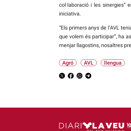
col·laboració i les sinergies” 
iniciativa.
“Els primers anys de l’AVL ten
que volem és participar”, ha as
menjar llagostins, nosaltres pr
Agró
AVL
llengua