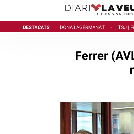
DESTACATS
DONA I AGERMANA'T
TSJ | F
·
Ferrer (AVL