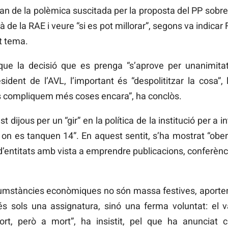
n de la polèmica suscitada per la proposta del PP sobre l’
ià de la RAE i veure “si es pot millorar”, segons va indicar 
t tema.
 que la decisió que es prenga “s’aprove per unanimit
ident de l’AVL, l’important és “despolititzar la cosa”,
s compliquem més coses encara”, ha conclòs.
ijous per un “gir” en la política de la institució per a int
c on es tanquen 14”. En aquest sentit, s’ha mostrat “ober
’entitats amb vista a emprendre publicacions, conferènci
cumstàncies econòmiques no són massa festives, aportem
 sols una assignatura, sinó una ferma voluntat: el val
ort, però a mort”, ha insistit, pel que ha anunciat 