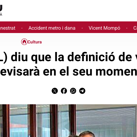
inestrat
Accident metro i dana
Vicent Mompó
C
·
·
·
Cultura
) diu que la definició de
revisarà en el seu momen