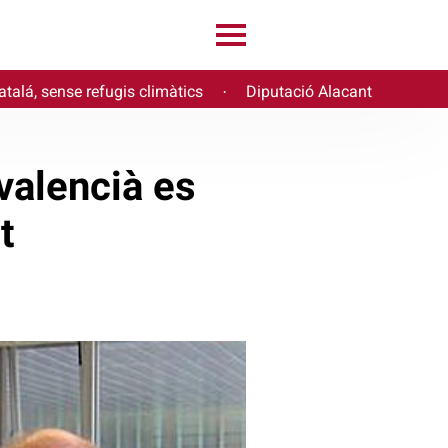
atalá, sense refugis climàtics
Diputació Alacant
·
 valencià es
t