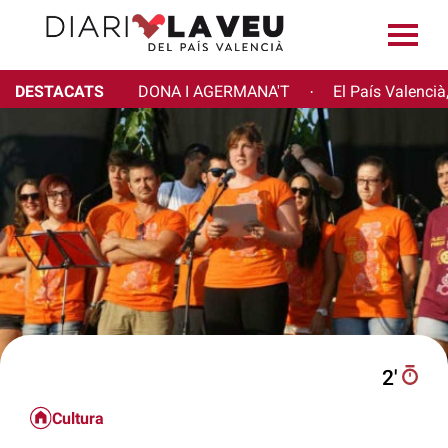
DESTACATS
DONA I AGERMANA'T
El País Valencià
·
2′
Cultura